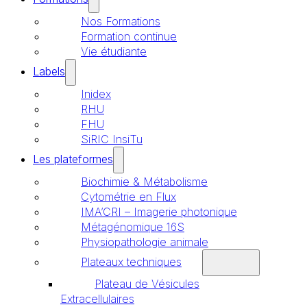
Nos Formations
Formation continue
Vie étudiante
Labels
Inidex
RHU
FHU
SiRIC InsiTu
Les plateformes
Biochimie & Métabolisme
Cytométrie en Flux
IMA’CRI – Imagerie photonique
Métagénomique 16S
Physiopathologie animale
Plateaux techniques
Plateau de Vésicules
Extracellulaires