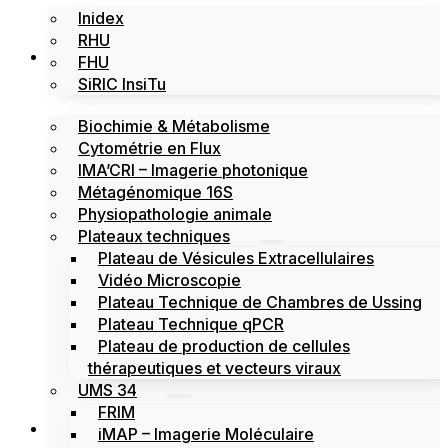
Inidex
RHU
Les plateformes
FHU
SiRIC InsiTu
Biochimie & Métabolisme
Cytométrie en Flux
IMA’CRI – Imagerie photonique
Métagénomique 16S
Physiopathologie animale
Plateaux techniques
Plateau de Vésicules Extracellulaires
Vidéo Microscopie
Plateau Technique de Chambres de Ussing
Plateau Technique qPCR
Plateau de production de cellules
thérapeutiques et vecteurs viraux
UMS 34
FRIM
Actualités
iMAP – Imagerie Moléculaire