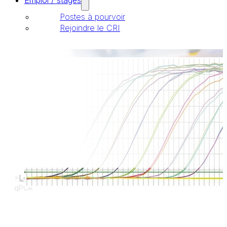
Emploi / stages
Postes à pourvoir
Rejoindre le CRI
Plateaux techniques
Plateau Technique qPCR
>
Les plateformes
>
Plateaux techniques
>
Plateau Technique
qPCR