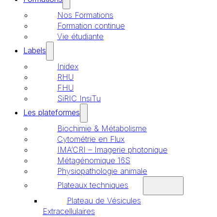
Nos Formations
Formation continue
Vie étudiante
Labels
Inidex
RHU
FHU
SiRIC InsiTu
Les plateformes
Biochimie & Métabolisme
Cytométrie en Flux
IMA’CRI – Imagerie photonique
Métagénomique 16S
Physiopathologie animale
Plateaux techniques
Plateau de Vésicules
Extracellulaires