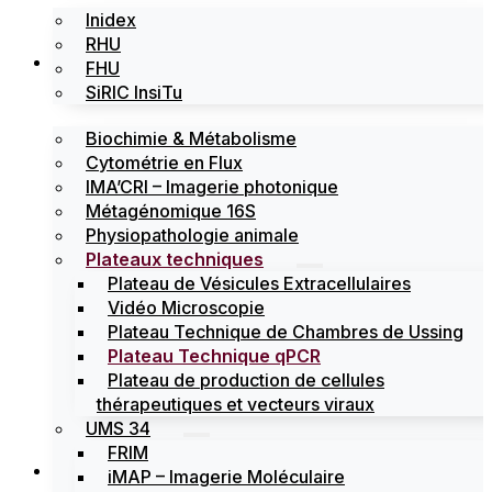
Inidex
RHU
Les plateformes
FHU
SiRIC InsiTu
Biochimie & Métabolisme
Cytométrie en Flux
IMA’CRI – Imagerie photonique
Métagénomique 16S
Physiopathologie animale
Plateaux techniques
Plateau de Vésicules Extracellulaires
Vidéo Microscopie
Plateau Technique de Chambres de Ussing
Plateau Technique qPCR
Plateau de production de cellules
thérapeutiques et vecteurs viraux
UMS 34
FRIM
Actualités
iMAP – Imagerie Moléculaire