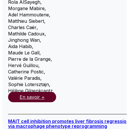
Rola AlSayegh
,
Morgane Mabire
,
Adel Hammoutene
,
Matthieu Siebert
,
Charles Caër
,
Mathilde Cadoux
,
Jinghong Wan
,
Aida Habib
,
Maude Le Gall
,
Pierre de la Grange
,
Hervé Guillou
,
Catherine Postic
,
Valérie Paradis
,
Sophie Lotersztajn
,
Hélène Gilgenkrantz
,
En savoir +
MAIT cell inhibition promotes liver fibrosis regressio
via macrophage phenotype reprogramming