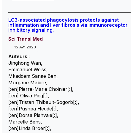
LC3-associated phagocytosis protects against
inflammation and liver fibrosis via immunoreceptor
inhibitory signaling.
Sci Transl Med
15 Avr 2020
Auteurs :
Jinghong Wan
,
Emmanuel Weiss
,
Mkaddem Sanae Ben
,
Morgane Mabire
,
[:en]Pierre-Marie Choinier[:]
,
[:en] Olivia Picq[:]
,
[:en]Tristan Thibault-Sogorb[:]
,
[:en]Pushpa Hegde[:]
,
[:en]Dorsa Pishvaie[:]
,
Marcelle Bens
,
[:en]Linda Broer[:]
,