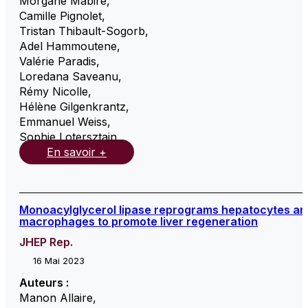
Morgane Mabire
,
Camille Pignolet
,
Tristan Thibault-Sogorb
,
Adel Hammoutene
,
Valérie Paradis
,
Loredana Saveanu
,
Rémy Nicolle
,
Hélène Gilgenkrantz
,
Emmanuel Weiss
,
Sophie Lotersztajn
,
En savoir +
Monoacylglycerol lipase reprograms hepatocytes an
macrophages to promote liver regeneration
JHEP Rep.
16 Mai 2023
Auteurs :
Manon Allaire
,