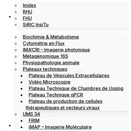
Inidex
RHU
Les plateformes
FHU
SiRIC InsiTu
Biochimie & Métabolisme
Cytométrie en Flux
IMA’CRI – Imagerie photonique
Métagénomique 16S
Physiopathologie animale
Plateaux techniques
Plateau de Vésicules Extracellulaires
Vidéo Microscopie
Plateau Technique de Chambres de Ussing
Plateau Technique qPCR
Plateau de production de cellules
thérapeutiques et vecteurs viraux
UMS 34
FRIM
Actualités
iMAP – Imagerie Moléculaire