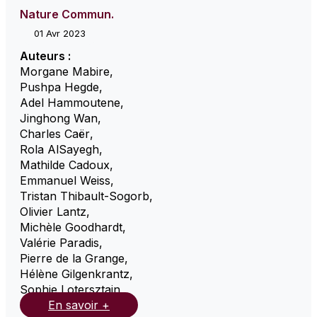
Nature Commun.
01 Avr 2023
Auteurs :
Morgane Mabire
,
Pushpa Hegde
,
Adel Hammoutene
,
Jinghong Wan
,
Charles Caër
,
Rola AlSayegh
,
Mathilde Cadoux
,
Emmanuel Weiss
,
Tristan Thibault-Sogorb
,
Olivier Lantz
,
Michèle Goodhardt
,
Valérie Paradis
,
Pierre de la Grange
,
Hélène Gilgenkrantz
,
Sophie Lotersztajn
,
En savoir +