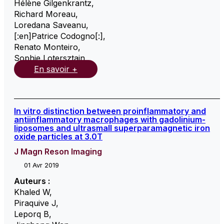
Hélène Gilgenkrantz
,
Richard Moreau
,
Loredana Saveanu
,
[:en]Patrice Codogno[:]
,
Renato Monteiro
,
Sophie Lotersztajn
,
En savoir +
In vitro distinction between proinflammatory and
antiinflammatory macrophages with gadolinium-
liposomes and ultrasmall superparamagnetic iron
oxide particles at 3.0T
J Magn Reson Imaging
01 Avr 2019
Auteurs :
Khaled W
,
Piraquive J
,
Leporq B
,