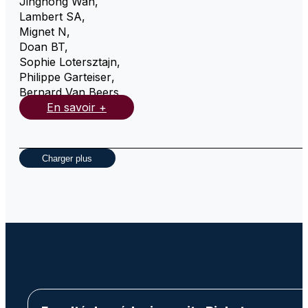
Jinghong Wan
,
Lambert SA
,
Mignet N
,
Doan BT
,
Sophie Lotersztajn
,
Philippe Garteiser
,
Bernard Van Beers
,
En savoir +
Charger plus