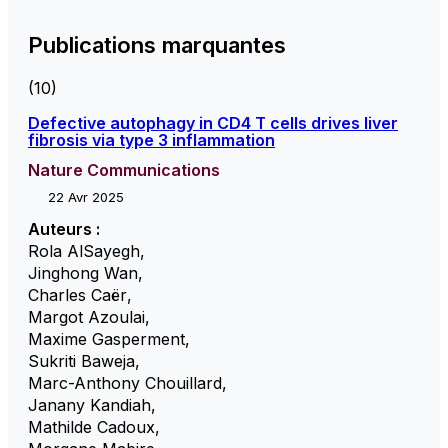
Publications marquantes
(10)
Defective autophagy in CD4 T cells drives liver
fibrosis via type 3 inflammation
Nature Communications
22 Avr 2025
Auteurs :
Rola AlSayegh
,
Jinghong Wan
,
Charles Caër
,
Margot Azoulai
,
Maxime Gasperment
,
Sukriti Baweja
,
Marc-Anthony Chouillard
,
Janany Kandiah
,
Mathilde Cadoux
,