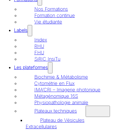
Nos Formations
Formation continue
Vie étudiante
Labels
Inidex
RHU
FHU
SiRIC InsiTu
Les plateformes
Biochimie & Métabolisme
Cytométrie en Flux
IMA’CRI – Imagerie photonique
Métagénomique 16S
Physiopathologie animale
Plateaux techniques
Plateau de Vésicules
Extracellulaires