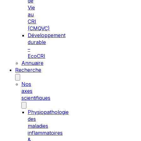
de
Vie
au
CRI
(CMQVC)
Développement
durable
–
EcoCRI
Annuaire
Recherche
Nos
axes
scientifiques
Physiopathologie
des
maladies
inflammatoires
&