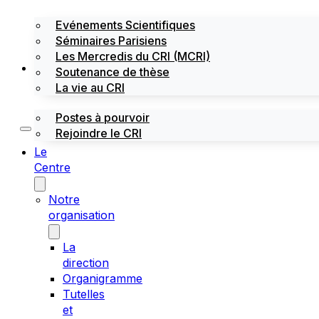
Evénements Scientifiques
Séminaires Parisiens
Les Mercredis du CRI (MCRI)
Emploi / stages
Soutenance de thèse
La vie au CRI
Postes à pourvoir
Rejoindre le CRI
Le
Centre
Notre
organisation
La
direction
Organigramme
Tutelles
et