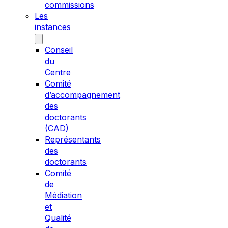
commissions
Les
instances
Conseil
du
Centre
Comité
d’accompagnement
des
doctorants
(CAD)
Représentants
des
doctorants
Comité
de
Médiation
et
Qualité