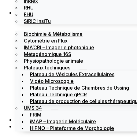
Inidex
RHU
Les plateformes
FHU
SiRIC InsiTu
Biochimie & Métabolisme
Cytométrie en Flux
IMA’CRI – Imagerie photonique
Métagénomique 16S
Physiopathologie animale
Plateaux techniques
Plateau de Vésicules Extracellulaires
Vidéo Microscopie
Plateau Technique de Chambres de Ussing
Plateau Technique qPCR
Plateau de production de cellules thérapeutiqu
UMS 34
FRIM
Actualités
iMAP – Imagerie Moléculaire
Évènements
HIPNO – Plateforme de Morphologie