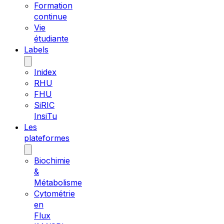
Formation
continue
Vie
étudiante
Labels
Inidex
RHU
FHU
SiRIC
InsiTu
Les
plateformes
Biochimie
&
Métabolisme
Cytométrie
en
Flux