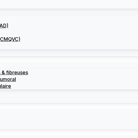
CAD)
I (CMQVC)
 & fibreuses
tumoral
laire