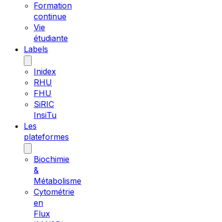
Formation
continue
Vie
étudiante
Labels
Inidex
RHU
FHU
SiRIC
InsiTu
Les
plateformes
Biochimie
&
Métabolisme
Cytométrie
en
Flux