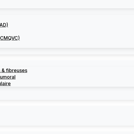
CAD)
I (CMQVC)
 & fibreuses
tumoral
laire