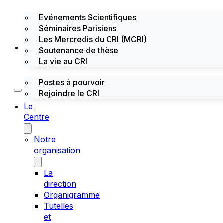
Evénements Scientifiques
Séminaires Parisiens
Les Mercredis du CRI (MCRI)
Emploi / stages
Soutenance de thèse
La vie au CRI
Postes à pourvoir
Rejoindre le CRI
Le
Centre
Notre
organisation
La
direction
Organigramme
Tutelles
et