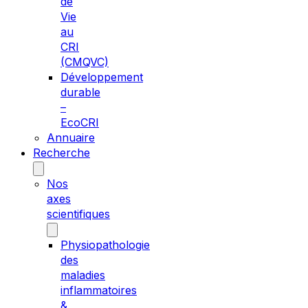
de
Vie
au
CRI
(CMQVC)
Développement
durable
–
EcoCRI
Annuaire
Recherche
Nos
axes
scientifiques
Physiopathologie
des
maladies
inflammatoires
&