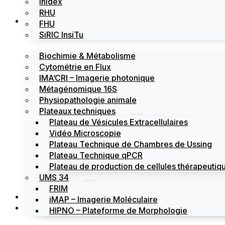
Inidex
RHU
Les plateformes
FHU
SiRIC InsiTu
Biochimie & Métabolisme
Cytométrie en Flux
IMA’CRI – Imagerie photonique
Métagénomique 16S
Physiopathologie animale
Plateaux techniques
Plateau de Vésicules Extracellulaires
Vidéo Microscopie
Plateau Technique de Chambres de Ussing
Plateau Technique qPCR
Plateau de production de cellules thérapeutiqu
UMS 34
FRIM
Actualités
iMAP – Imagerie Moléculaire
Évènements
HIPNO – Plateforme de Morphologie