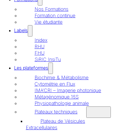
Nos Formations
Formation continue
Vie étudiante
Labels
Inidex
RHU
FHU
SiRIC InsiTu
Les plateformes
Biochimie & Métabolisme
Cytométrie en Flux
IMA’CRI – Imagerie photonique
Métagénomique 16S
Physiopathologie animale
Plateaux techniques
Plateau de Vésicules
Extracellulaires