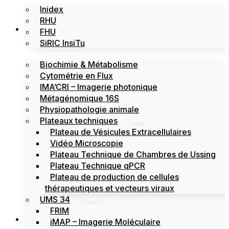
Inidex
RHU
Les plateformes
FHU
SiRIC InsiTu
Biochimie & Métabolisme
Cytométrie en Flux
IMA’CRI – Imagerie photonique
Métagénomique 16S
Physiopathologie animale
Plateaux techniques
Plateau de Vésicules Extracellulaires
Vidéo Microscopie
Plateau Technique de Chambres de Ussing
Plateau Technique qPCR
Plateau de production de cellules
thérapeutiques et vecteurs viraux
UMS 34
FRIM
Actualités
iMAP – Imagerie Moléculaire