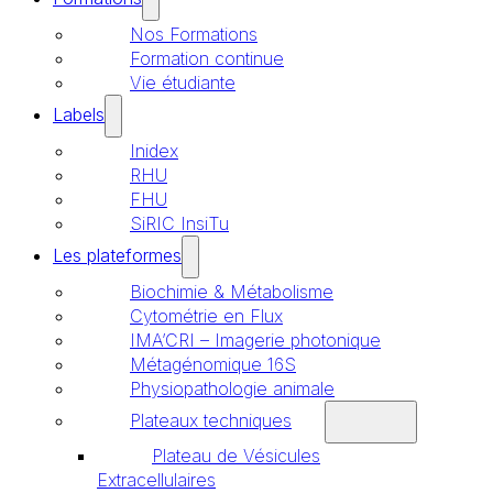
Nos Formations
Formation continue
Vie étudiante
Labels
Inidex
RHU
FHU
SiRIC InsiTu
Les plateformes
Biochimie & Métabolisme
Cytométrie en Flux
IMA’CRI – Imagerie photonique
Métagénomique 16S
Physiopathologie animale
Plateaux techniques
Plateau de Vésicules
Extracellulaires