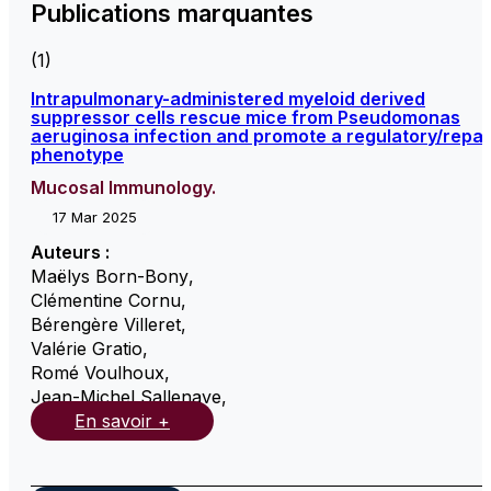
Publications marquantes
(1)
Intrapulmonary-administered myeloid derived
suppressor cells rescue mice from Pseudomonas
aeruginosa infection and promote a regulatory/repai
phenotype
Mucosal Immunology.
17 Mar 2025
Auteurs :
Maëlys Born-Bony
,
Clémentine Cornu
,
Bérengère Villeret
,
Valérie Gratio
,
Romé Voulhoux
,
Jean-Michel Sallenave
,
En savoir +