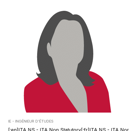
IE - INGÉNIEUR D'ÉTUDES
[:en]ITA NS - ITA Non Statutory[:fr]ITA NS - ITA Non