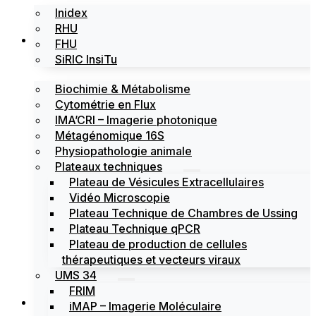
Inidex
RHU
Les plateformes
FHU
SiRIC InsiTu
Biochimie & Métabolisme
Cytométrie en Flux
IMA’CRI – Imagerie photonique
Métagénomique 16S
Physiopathologie animale
Plateaux techniques
Plateau de Vésicules Extracellulaires
Vidéo Microscopie
Plateau Technique de Chambres de Ussing
Plateau Technique qPCR
Plateau de production de cellules
thérapeutiques et vecteurs viraux
UMS 34
FRIM
Actualités
iMAP – Imagerie Moléculaire