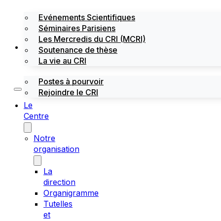
Evénements Scientifiques
Séminaires Parisiens
Les Mercredis du CRI (MCRI)
Emploi / stages
Soutenance de thèse
La vie au CRI
Postes à pourvoir
Rejoindre le CRI
Le
Centre
Notre
organisation
La
direction
Organigramme
Tutelles
et