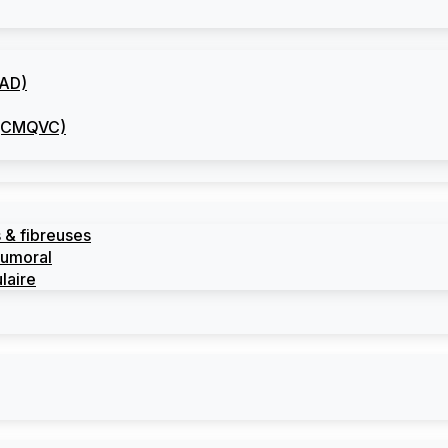
CAD)
I (CMQVC)
 & fibreuses
tumoral
laire