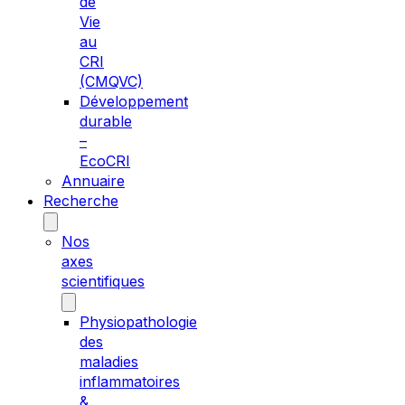
de
Vie
au
CRI
(CMQVC)
Développement
durable
–
EcoCRI
Annuaire
Recherche
Nos
axes
scientifiques
Physiopathologie
des
maladies
inflammatoires
&