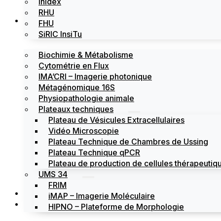
Inidex
RHU
Les plateformes
FHU
SiRIC InsiTu
Biochimie & Métabolisme
Cytométrie en Flux
IMA’CRI – Imagerie photonique
Métagénomique 16S
Physiopathologie animale
Plateaux techniques
Plateau de Vésicules Extracellulaires
Vidéo Microscopie
Plateau Technique de Chambres de Ussing
Plateau Technique qPCR
Plateau de production de cellules thérapeutiqu
UMS 34
FRIM
Actualités
iMAP – Imagerie Moléculaire
Évènements
HIPNO – Plateforme de Morphologie