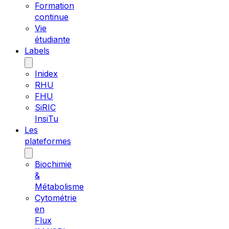
Formation
continue
Vie
étudiante
Labels
Inidex
RHU
FHU
SiRIC
InsiTu
Les
plateformes
Biochimie
&
Métabolisme
Cytométrie
en
Flux