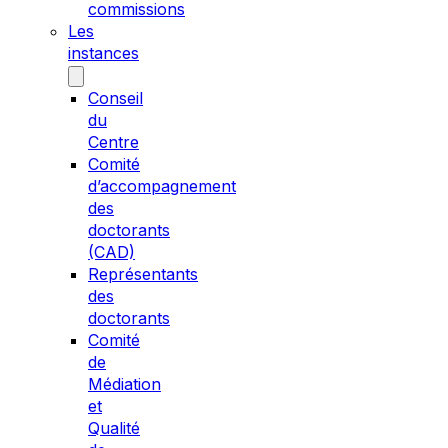
commissions
Les
instances
Conseil
du
Centre
Comité
d’accompagnement
des
doctorants
(CAD)
Représentants
des
doctorants
Comité
de
Médiation
et
Qualité