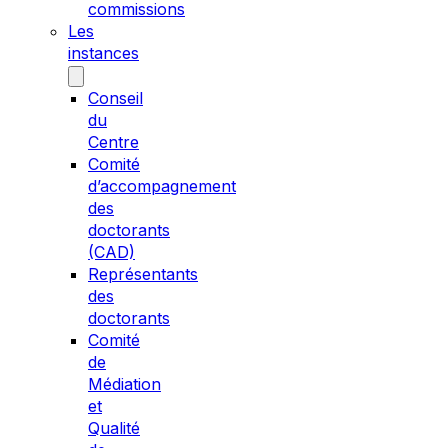
commissions
Les
instances
Conseil
du
Centre
Comité
d’accompagnement
des
doctorants
(CAD)
Représentants
des
doctorants
Comité
de
Médiation
et
Qualité