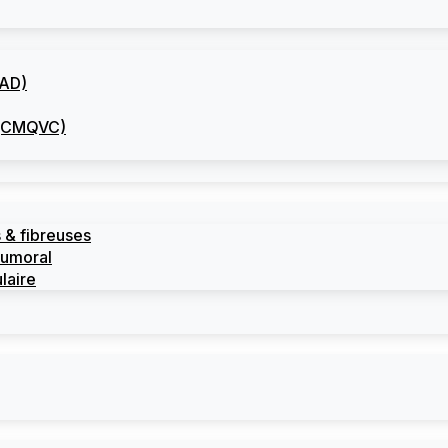
CAD)
I (CMQVC)
 & fibreuses
tumoral
laire