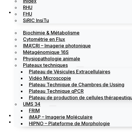
Inidex
RHU
Les plateformes
FHU
SiRIC InsiTu
Biochimie & Métabolisme
Cytométrie en Flux
IMA’CRI – Imagerie photonique
Métagénomique 16S
Physiopathologie animale
Plateaux techniques
Plateau de Vésicules Extracellulaires
Vidéo Microscopie
Plateau Technique de Chambres de Ussing
Plateau Technique qPCR
Plateau de production de cellules thérapeutiqu
UMS 34
FRIM
Actualités
iMAP – Imagerie Moléculaire
Évènements
HIPNO – Plateforme de Morphologie