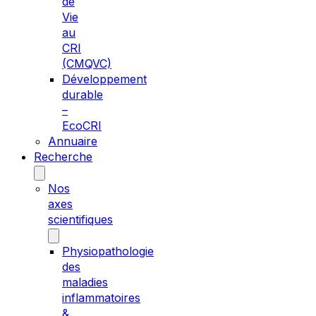
de
Vie
au
CRI
(CMQVC)
Développement
durable
–
EcoCRI
Annuaire
Recherche
Nos
axes
scientifiques
Physiopathologie
des
maladies
inflammatoires
&