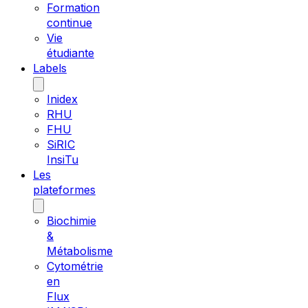
Formation
continue
Vie
étudiante
Labels
Inidex
RHU
FHU
SiRIC
InsiTu
Les
plateformes
Biochimie
&
Métabolisme
Cytométrie
en
Flux