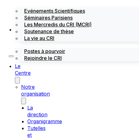
Evénements Scientifiques
Séminaires Parisiens
Les Mercredis du CRI (MCRI)
Emploi / stages
Soutenance de thèse
La vie au CRI
Postes à pourvoir
Rejoindre le CRI
Le
Centre
Notre
organisation
La
direction
Organigramme
Tutelles
et