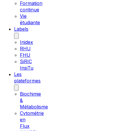
Formation
continue
Vie
étudiante
Labels
Inidex
RHU
FHU
SiRIC
InsiTu
Les
plateformes
Biochimie
&
Métabolisme
Cytométrie
en
Flux