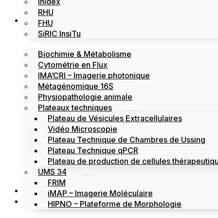
Inidex
RHU
Les plateformes
FHU
SiRIC InsiTu
Biochimie & Métabolisme
Cytométrie en Flux
IMA’CRI – Imagerie photonique
Métagénomique 16S
Physiopathologie animale
Plateaux techniques
Plateau de Vésicules Extracellulaires
Vidéo Microscopie
Plateau Technique de Chambres de Ussing
Plateau Technique qPCR
Plateau de production de cellules thérapeutiqu
UMS 34
FRIM
Actualités
iMAP – Imagerie Moléculaire
Évènements
HIPNO – Plateforme de Morphologie