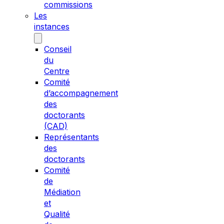
commissions
Les
instances
Conseil
du
Centre
Comité
d’accompagnement
des
doctorants
(CAD)
Représentants
des
doctorants
Comité
de
Médiation
et
Qualité