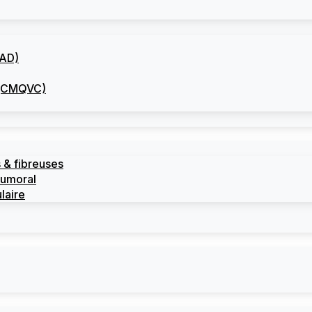
CAD)
I (CMQVC)
 & fibreuses
tumoral
laire