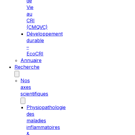
de
Vie
au
CRI
(CMQVC)
Développement
durable
–
EcoCRI
Annuaire
Recherche
Nos
axes
scientifiques
Physiopathologie
des
maladies
inflammatoires
&