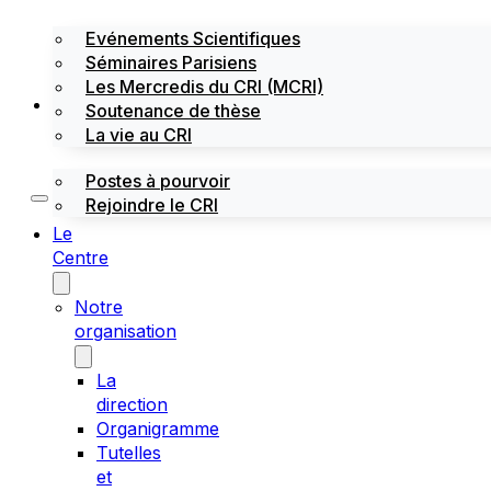
Evénements Scientifiques
Séminaires Parisiens
Les Mercredis du CRI (MCRI)
Emploi / stages
Soutenance de thèse
La vie au CRI
Postes à pourvoir
Rejoindre le CRI
Le
Centre
Notre
organisation
La
direction
Organigramme
Tutelles
et