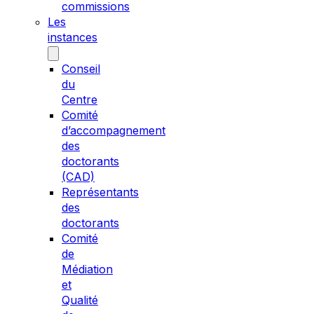
commissions
Les
instances
Conseil
du
Centre
Comité
d’accompagnement
des
doctorants
(CAD)
Représentants
des
doctorants
Comité
de
Médiation
et
Qualité