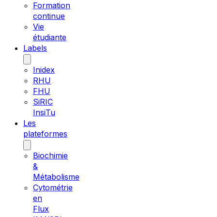
Formation
continue
Vie
étudiante
Labels
Inidex
RHU
FHU
SiRIC
InsiTu
Les
plateformes
Biochimie
&
Métabolisme
Cytométrie
en
Flux