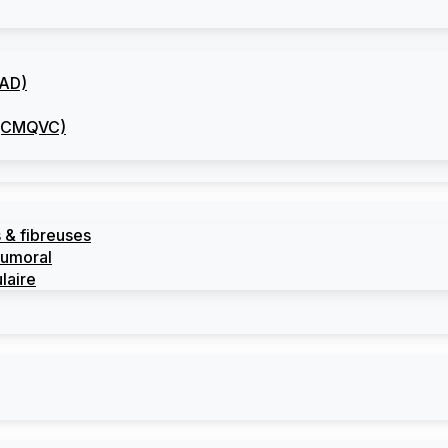
CAD)
I (CMQVC)
 & fibreuses
tumoral
laire