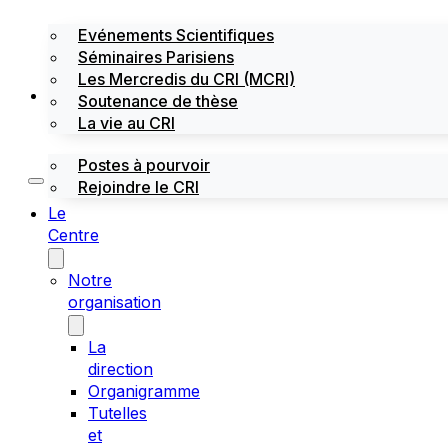
Evénements Scientifiques
Séminaires Parisiens
Les Mercredis du CRI (MCRI)
Emploi / stages
Soutenance de thèse
La vie au CRI
Postes à pourvoir
Rejoindre le CRI
Le
Centre
Notre
organisation
La
direction
Organigramme
Tutelles
et