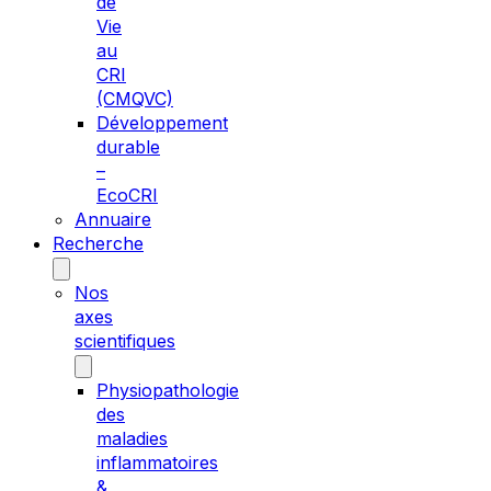
de
Vie
au
CRI
(CMQVC)
Développement
durable
–
EcoCRI
Annuaire
Recherche
Nos
axes
scientifiques
Physiopathologie
des
maladies
inflammatoires
&