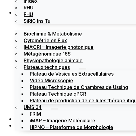
Inidex
RHU
Les plateformes
FHU
SiRIC InsiTu
Biochimie & Métabolisme
Cytométrie en Flux
IMA’CRI – Imagerie photonique
Métagénomique 16S
Physiopathologie animale
Plateaux techniques
Plateau de Vésicules Extracellulaires
Vidéo Microscopie
Plateau Technique de Chambres de Ussing
Plateau Technique qPCR
Plateau de production de cellules thérapeutiqu
UMS 34
FRIM
Actualités
iMAP – Imagerie Moléculaire
Évènements
HIPNO – Plateforme de Morphologie