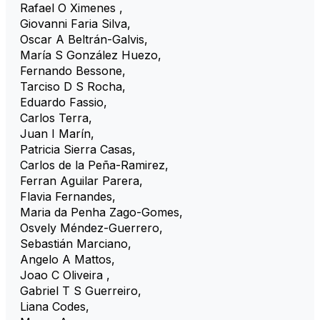
Rafael O Ximenes
,
Giovanni Faria Silva
,
Oscar A Beltrán-Galvis
,
María S González Huezo
,
Fernando Bessone
,
Tarciso D S Rocha
,
Eduardo Fassio
,
Carlos Terra
,
Juan I Marín
,
Patricia Sierra Casas
,
Carlos de la Peña-Ramirez
,
Ferran Aguilar Parera
,
Flavia Fernandes
,
Maria da Penha Zago-Gomes
,
Osvely Méndez-Guerrero
,
Sebastián Marciano
,
Angelo A Mattos
,
Joao C Oliveira
,
Gabriel T S Guerreiro
,
Liana Codes
,