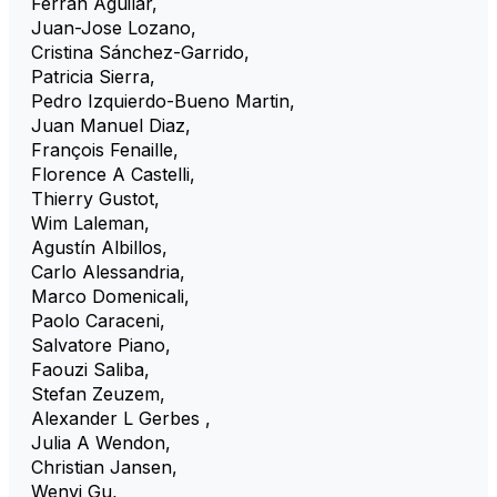
Ferran Aguilar
,
Juan-Jose Lozano
,
Cristina Sánchez-Garrido
,
Patricia Sierra
,
Pedro Izquierdo-Bueno Martin
,
Juan Manuel Diaz
,
François Fenaille
,
Florence A Castelli
,
Thierry Gustot
,
Wim Laleman
,
Agustín Albillos
,
Carlo Alessandria
,
Marco Domenicali
,
Paolo Caraceni
,
Salvatore Piano
,
Faouzi Saliba
,
Stefan Zeuzem
,
Alexander L Gerbes
,
Julia A Wendon
,
Christian Jansen
,
Wenyi Gu
,