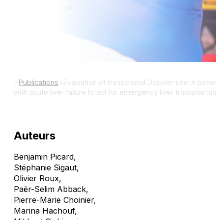
Clin Transplant.
DOI:
>
Publications
>
Evaluation of transcranial Doppler use in patien
with acute liver failure listed for emergency liver transplantati
Auteurs
Benjamin Picard
,
Stéphanie Sigaut
,
Olivier Roux
,
Paër-Selim Abback
,
Pierre-Marie Choinier
,
Marina Hachouf
,