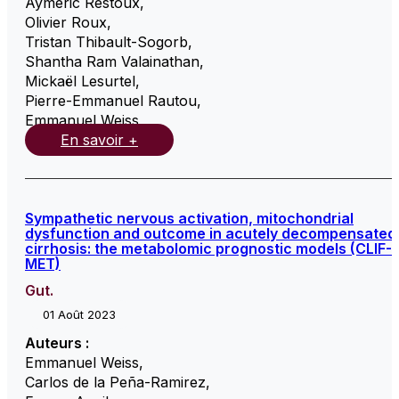
Aymeric Restoux
,
Olivier Roux
,
Tristan Thibault-Sogorb
,
Shantha Ram Valainathan
,
Mickaël Lesurtel
,
Pierre-Emmanuel Rautou
,
Emmanuel Weiss
,
En savoir +
Sympathetic nervous activation, mitochondrial
dysfunction and outcome in acutely decompensated
cirrhosis: the metabolomic prognostic models (CLIF-
MET)
Gut.
01 Août 2023
Auteurs :
Emmanuel Weiss
,
Carlos de la Peña-Ramirez
,