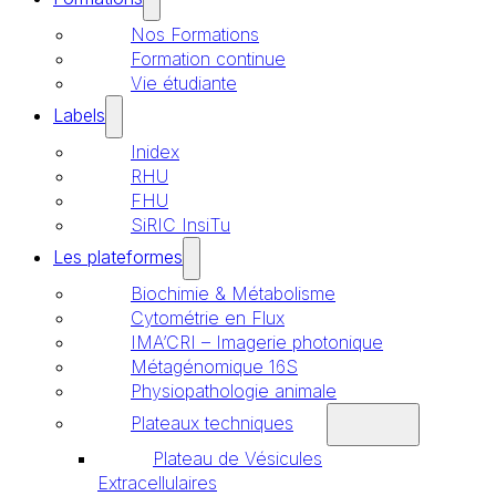
Nos Formations
Formation continue
Vie étudiante
Labels
Inidex
RHU
FHU
SiRIC InsiTu
Les plateformes
Biochimie & Métabolisme
Cytométrie en Flux
IMA’CRI – Imagerie photonique
Métagénomique 16S
Physiopathologie animale
Plateaux techniques
Plateau de Vésicules
Extracellulaires