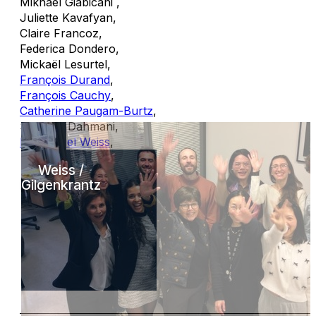
Mikhael Giabicani
,
Juliette Kavafyan
,
Claire Francoz
,
Federica Dondero
,
Mickaël Lesurtel
,
François Durand
,
François Cauchy
,
Catherine Paugam-Burtz
,
Souhayl Dahmani
,
Emmanuel Weiss
,
Weiss /
Gilgenkrantz