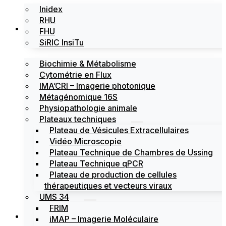
Inidex
RHU
Les plateformes
FHU
SiRIC InsiTu
Biochimie & Métabolisme
Cytométrie en Flux
IMA’CRI – Imagerie photonique
Métagénomique 16S
Physiopathologie animale
Plateaux techniques
Plateau de Vésicules Extracellulaires
Vidéo Microscopie
Plateau Technique de Chambres de Ussing
Plateau Technique qPCR
Plateau de production de cellules
thérapeutiques et vecteurs viraux
UMS 34
FRIM
Actualités
iMAP – Imagerie Moléculaire