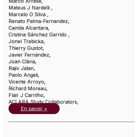
Marco Arrese
,
Mateus J Nardelli
,
Marcelo O Silva
,
Renato Palma-Fernandez
,
Camila Alcantara
,
Cristina Sánchez Garrido
,
Jonel Trebicka
,
Thierry Gustot
,
Javier Fernández
,
Joan Clària
,
Rajiv Jalan
,
Paolo Angeli
,
Vicente Arroyo
,
Richard Moreau
,
Flair J Carrilho
,
ACLARA Study Collaborators
,
En savoir +