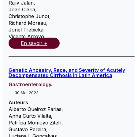
Rajiv Jalan
,
Joan Claria
,
Christophe Junot
,
Richard Moreau
,
Jonel Trebicka
,
Vicente Arroyo
,
En savoir +
Genetic Ancestry, Race, and Severity of Acutely
Decompensated Cirrhosis in Latin America
Gastroenterology.
30 Mai 2023
Auteurs :
Alberto Queiroz Farias
,
Anna Curto Vilalta
,
Patrícia Momoyo Zitelli
,
Gustavo Pereira
,
Luciana L Goncalves
,