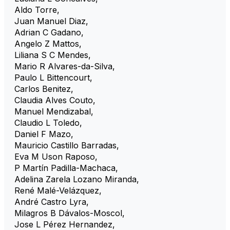
Aldo Torre
,
Juan Manuel Diaz
,
Adrian C Gadano
,
Angelo Z Mattos
,
Liliana S C Mendes
,
Mario R Alvares-da-Silva
,
Paulo L Bittencourt
,
Carlos Benitez
,
Claudia Alves Couto
,
Manuel Mendizabal
,
Claudio L Toledo
,
Daniel F Mazo
,
Mauricio Castillo Barradas
,
Eva M Uson Raposo
,
P Martín Padilla-Machaca
,
Adelina Zarela Lozano Miranda
,
René Malé-Velázquez
,
André Castro Lyra
,
Milagros B Dávalos-Moscol
,
Jose L Pérez Hernandez
,