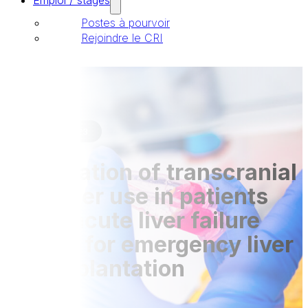
Emploi / stages
Postes à pourvoir
Rejoindre le CRI
Publications
24 Mar 2023
Evaluation of transcranial
Doppler use in patients
with acute liver failure
listed for emergency liver
transplantation