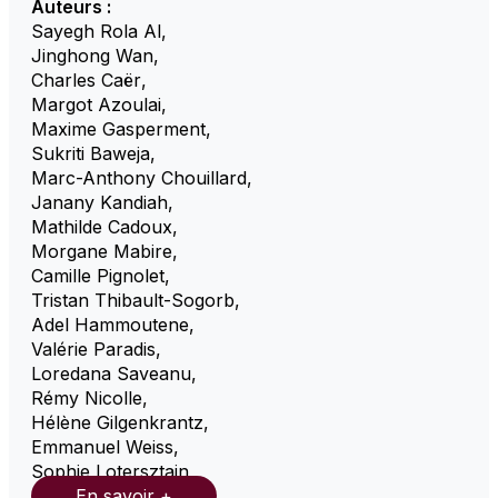
Auteurs :
Sayegh Rola Al
,
Jinghong Wan
,
Charles Caër
,
Margot Azoulai
,
Maxime Gasperment
,
Sukriti Baweja
,
Marc-Anthony Chouillard
,
Janany Kandiah
,
Mathilde Cadoux
,
Morgane Mabire
,
Camille Pignolet
,
Tristan Thibault-Sogorb
,
Adel Hammoutene
,
Valérie Paradis
,
Loredana Saveanu
,
Rémy Nicolle
,
Hélène Gilgenkrantz
,
Emmanuel Weiss
,
Sophie Lotersztajn
,
En savoir +