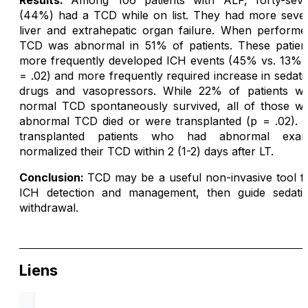
Results:
Among 106 patients with ALF, forty-sev
(44%) had a TCD while on list. They had more seve
liver and extrahepatic organ failure. When performe
TCD was abnormal in 51% of patients. These patien
more frequently developed ICH events (45% vs. 13%,
= .02) and more frequently required increase in sedati
drugs and vasopressors. While 22% of patients wi
normal TCD spontaneously survived, all of those wi
abnormal TCD died or were transplanted (p = .02). A
transplanted patients who had abnormal exa
normalized their TCD within 2 (1-2) days after LT.
Conclusion:
TCD may be a useful non-invasive tool f
ICH detection and management, then guide sedati
withdrawal.
Liens