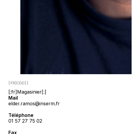
[:FR]CDD[:]
[:fr]Magasinier[:]
Mail
elder.ramos@inserm.fr
Téléphone
01 57 27 75 02
Fax