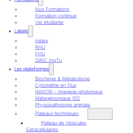
Nos Formations
Formation continue
Vie étudiante
Labels
Inidex
RHU
FHU
SiRIC InsiTu
Les plateformes
Biochimie & Métabolisme
Cytométrie en Flux
IMA’CRI – Imagerie photonique
Métagénomique 16S
Physiopathologie animale
Plateaux techniques
Plateau de Vésicules
Extracellulaires