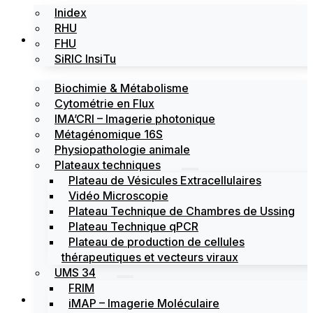
Inidex
RHU
Les plateformes
FHU
SiRIC InsiTu
Biochimie & Métabolisme
Cytométrie en Flux
IMA’CRI – Imagerie photonique
Métagénomique 16S
Physiopathologie animale
Plateaux techniques
Plateau de Vésicules Extracellulaires
Vidéo Microscopie
Plateau Technique de Chambres de Ussing
Plateau Technique qPCR
Plateau de production de cellules
thérapeutiques et vecteurs viraux
UMS 34
FRIM
Actualités
iMAP – Imagerie Moléculaire