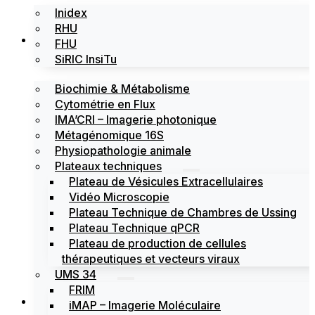
Inidex
RHU
Les plateformes
FHU
SiRIC InsiTu
Biochimie & Métabolisme
Cytométrie en Flux
IMA’CRI – Imagerie photonique
Métagénomique 16S
Physiopathologie animale
Plateaux techniques
Plateau de Vésicules Extracellulaires
Vidéo Microscopie
Plateau Technique de Chambres de Ussing
Plateau Technique qPCR
Plateau de production de cellules
thérapeutiques et vecteurs viraux
UMS 34
FRIM
Actualités
iMAP – Imagerie Moléculaire