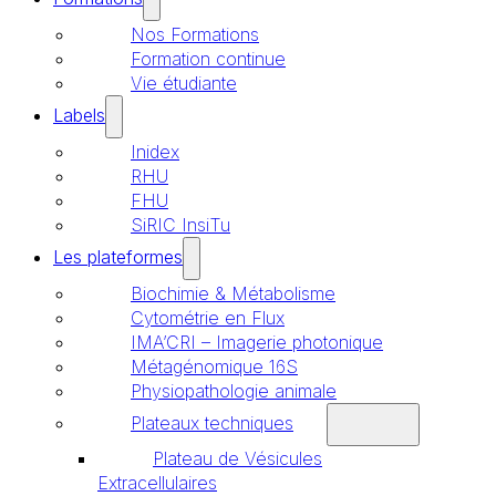
Nos Formations
Formation continue
Vie étudiante
Labels
Inidex
RHU
FHU
SiRIC InsiTu
Les plateformes
Biochimie & Métabolisme
Cytométrie en Flux
IMA’CRI – Imagerie photonique
Métagénomique 16S
Physiopathologie animale
Plateaux techniques
Plateau de Vésicules
Extracellulaires