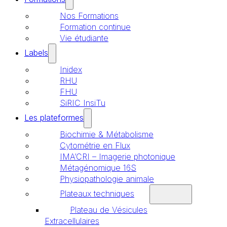
Nos Formations
Formation continue
Vie étudiante
Labels
Inidex
RHU
FHU
SiRIC InsiTu
Les plateformes
Biochimie & Métabolisme
Cytométrie en Flux
IMA’CRI – Imagerie photonique
Métagénomique 16S
Physiopathologie animale
Plateaux techniques
Plateau de Vésicules
Extracellulaires