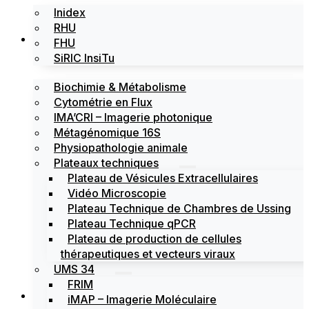
Inidex
RHU
Les plateformes
FHU
SiRIC InsiTu
Biochimie & Métabolisme
Cytométrie en Flux
IMA’CRI – Imagerie photonique
Métagénomique 16S
Physiopathologie animale
Plateaux techniques
Plateau de Vésicules Extracellulaires
Vidéo Microscopie
Plateau Technique de Chambres de Ussing
Plateau Technique qPCR
Plateau de production de cellules
thérapeutiques et vecteurs viraux
UMS 34
FRIM
Actualités
iMAP – Imagerie Moléculaire