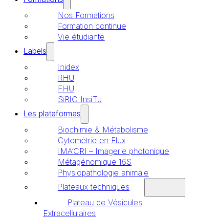
Nos Formations
Formation continue
Vie étudiante
Labels
Inidex
RHU
FHU
SiRIC InsiTu
Les plateformes
Biochimie & Métabolisme
Cytométrie en Flux
IMA’CRI – Imagerie photonique
Métagénomique 16S
Physiopathologie animale
Plateaux techniques
Plateau de Vésicules
Extracellulaires