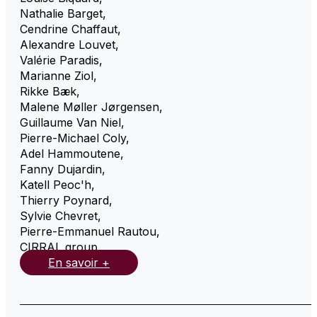
Nathalie Barget
,
Cendrine Chaffaut
,
Alexandre Louvet
,
Valérie Paradis
,
Marianne Ziol
,
Rikke Bæk
,
Malene Møller Jørgensen
,
Guillaume Van Niel
,
Pierre-Michael Coly
,
Adel Hammoutene
,
Fanny Dujardin
,
Katell Peoc'h
,
Thierry Poynard
,
Sylvie Chevret
,
Pierre-Emmanuel Rautou
,
CIRRAL group
,
En savoir +