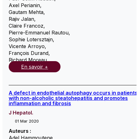
Axel Perianin
,
Gautam Mehta
,
Rajiv Jalan
,
Claire Francoz
,
Pierre-Emmanuel Rautou
,
Sophie Lotersztajn
,
Vicente Arroyo
,
François Durand
,
Richard Moreau
,
En savoir +
A defect in endothelial autophagy occurs in patients
with non-alcoholic steatohepatitis and promotes
inflammation and fibrosis
J Hepatol.
01 Mar 2020
Auteurs :
Adel Hammoutene
,