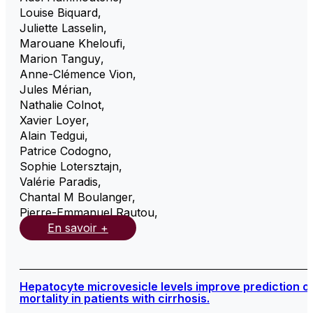
Louise Biquard
,
Juliette Lasselin
,
Marouane Kheloufi
,
Marion Tanguy
,
Anne-Clémence Vion
,
Jules Mérian
,
Nathalie Colnot
,
Xavier Loyer
,
Alain Tedgui
,
Patrice Codogno
,
Sophie Lotersztajn
,
Valérie Paradis
,
Chantal M Boulanger
,
Pierre-Emmanuel Rautou
,
En savoir +
Hepatocyte microvesicle levels improve prediction o
mortality in patients with cirrhosis.