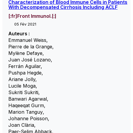
Characterization of Blood Immune Cells in Patients
With Decompensated Cirrhosis Including ACLF
[:fr]Front Immunol.[:]
05 Fév 2021
Auteurs :
Emmanuel Weiss
,
Pierre de la Grange
,
Mylène Defaye
,
Juan José Lozano
,
Ferrán Aguilar
,
Pushpa Hegde
,
Ariane Jolly
,
Lucile Moga
,
Sukriti Sukriti
,
Banwari Agarwal
,
Haqeeqat Gurm
,
Marion Tanguy
,
Johanne Poisson
,
Joan Clària
,
Paer-Selim Abback
,