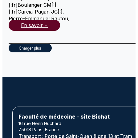
[:fr]Boulanger CM[:]
,
[:fr]Garcia-Pagan JC[:]
,
Pierre-Emmanuel Rautou
,
En savoir +
Charger plus
Faculté de médecine - site Bichat
16 rue Henri Huchard
75018 Paris, France
Transport : Porte de Saint-Ouen (ligne 13 et Tram