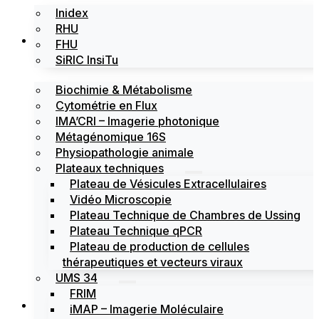
Inidex
RHU
Les plateformes
FHU
SiRIC InsiTu
Biochimie & Métabolisme
Cytométrie en Flux
IMA’CRI – Imagerie photonique
Métagénomique 16S
Physiopathologie animale
Plateaux techniques
Plateau de Vésicules Extracellulaires
Vidéo Microscopie
Plateau Technique de Chambres de Ussing
Plateau Technique qPCR
Plateau de production de cellules
thérapeutiques et vecteurs viraux
UMS 34
FRIM
Actualités
iMAP – Imagerie Moléculaire