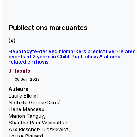
Publications marquantes
(4)
Hepatocyte-derived biomarkers predict liver-related
events at 2 years in Child-Pugh class A alcohol-
related cirrhosis
J Hepatol
09 Juin 2023
Auteurs :
Laure Elkrief
,
Nathalie Ganne-Carrié
,
Hana Manceau
,
Marion Tanguy
,
Shantha Ram Valainathan
,
Alix Riescher-Tuczkiewicz
,
Louise Biquard
,