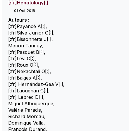
[:fr]Hepatology[:]
01 Oct 2018
Auteurs :
[:fr]Payancé A[:]
,
[:fr]Silva-Junior G[:]
,
[:fr]Bissonnette J[:]
,
Marion Tanguy
,
[:fr]Pasquet B[:]
,
[:fr]Levi C[:]
,
[:fr]Roux O[:]
,
[:fr]Nekachtali O[:]
,
[:fr]Baiges A[:]
,
[:fr] Hernández-Gea V[:]
,
[:fr]Laouénan C[:]
,
[:fr] Lebrec D[:]
,
Miguel Albuquerque
,
Valérie Paradis
,
Richard Moreau
,
Dominique Valla
,
François Durand
,