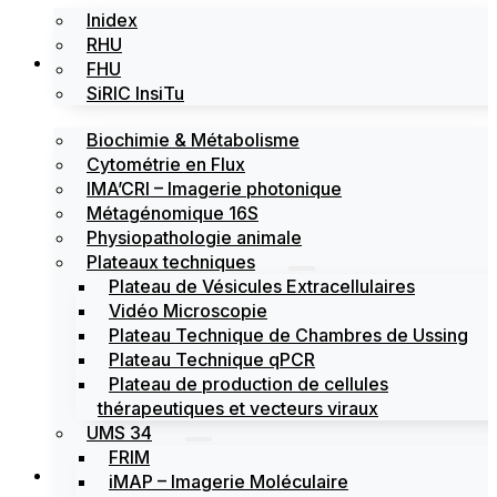
Inidex
RHU
Les plateformes
FHU
SiRIC InsiTu
Biochimie & Métabolisme
Cytométrie en Flux
IMA’CRI – Imagerie photonique
Métagénomique 16S
Physiopathologie animale
Plateaux techniques
Plateau de Vésicules Extracellulaires
Vidéo Microscopie
Plateau Technique de Chambres de Ussing
Plateau Technique qPCR
Plateau de production de cellules
thérapeutiques et vecteurs viraux
UMS 34
FRIM
Actualités
iMAP – Imagerie Moléculaire