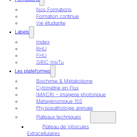
Nos Formations
Formation continue
Vie étudiante
Labels
Inidex
RHU
FHU
SiRIC InsiTu
Les plateformes
Biochimie & Métabolisme
Cytométrie en Flux
IMA’CRI – Imagerie photonique
Métagénomique 16S
Physiopathologie animale
Plateaux techniques
Plateau de Vésicules
Extracellulaires