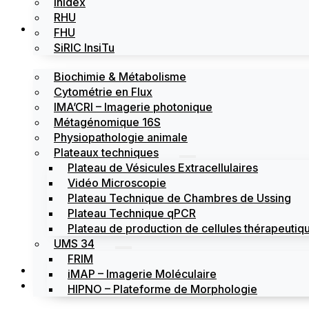
Inidex
RHU
Les plateformes
FHU
SiRIC InsiTu
Biochimie & Métabolisme
Cytométrie en Flux
IMA’CRI – Imagerie photonique
Métagénomique 16S
Physiopathologie animale
Plateaux techniques
Plateau de Vésicules Extracellulaires
Vidéo Microscopie
Plateau Technique de Chambres de Ussing
Plateau Technique qPCR
Plateau de production de cellules thérapeutiqu
UMS 34
FRIM
Actualités
iMAP – Imagerie Moléculaire
Évènements
HIPNO – Plateforme de Morphologie