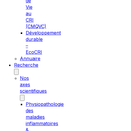
de
Vie
au
CRI
(CMQVC)
Développement
durable
–
EcoCRI
Annuaire
Recherche
Nos
axes
scientifiques
Physiopathologie
des
maladies
inflammatoires
&