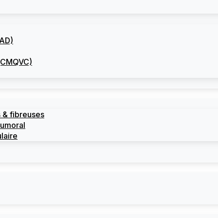
CAD)
I (CMQVC)
 & fibreuses
tumoral
laire