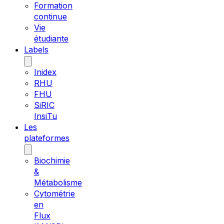
Formation
continue
Vie
étudiante
Labels
Inidex
RHU
FHU
SiRIC
InsiTu
Les
plateformes
Biochimie
&
Métabolisme
Cytométrie
en
Flux