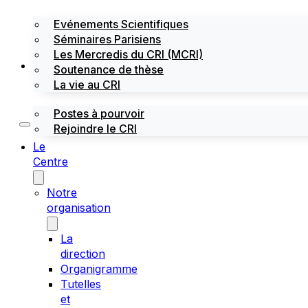
Evénements Scientifiques
Séminaires Parisiens
Les Mercredis du CRI (MCRI)
Emploi / stages
Soutenance de thèse
La vie au CRI
Postes à pourvoir
Rejoindre le CRI
Le
Centre
Notre
organisation
La
direction
Organigramme
Tutelles
et