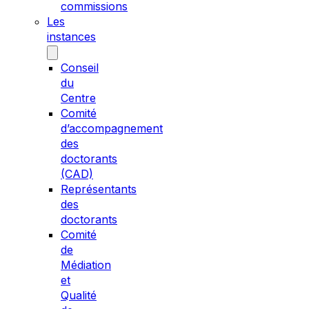
commissions
Les
instances
Conseil
du
Centre
Comité
d’accompagnement
des
doctorants
(CAD)
Représentants
des
doctorants
Comité
de
Médiation
et
Qualité