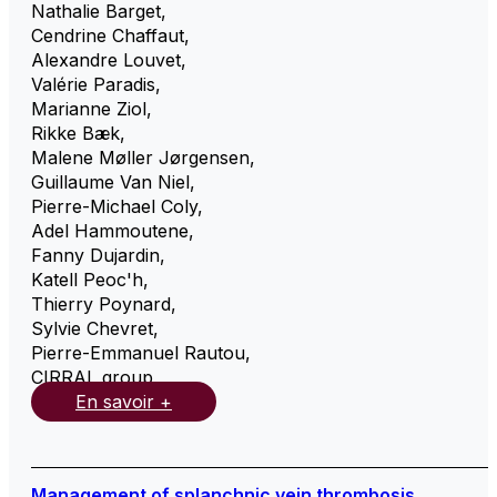
Nathalie Barget
,
Cendrine Chaffaut
,
Alexandre Louvet
,
Valérie Paradis
,
Marianne Ziol
,
Rikke Bæk
,
Malene Møller Jørgensen
,
Guillaume Van Niel
,
Pierre-Michael Coly
,
Adel Hammoutene
,
Fanny Dujardin
,
Katell Peoc'h
,
Thierry Poynard
,
Sylvie Chevret
,
Pierre-Emmanuel Rautou
,
CIRRAL group
,
En savoir +
Management of splanchnic vein thrombosis