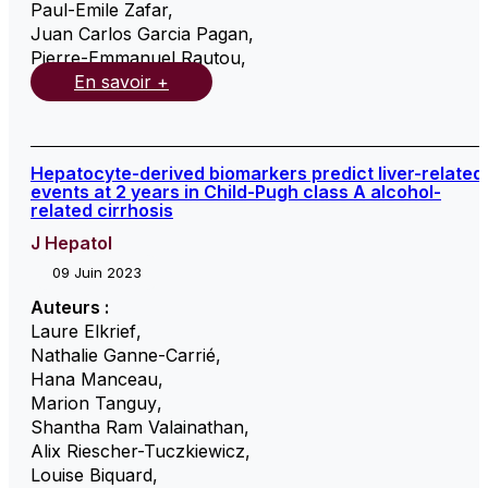
Paul-Emile Zafar
,
Juan Carlos Garcia Pagan
,
Pierre-Emmanuel Rautou
,
En savoir +
Hepatocyte-derived biomarkers predict liver-related
events at 2 years in Child-Pugh class A alcohol-
related cirrhosis
J Hepatol
09 Juin 2023
Auteurs :
Laure Elkrief
,
Nathalie Ganne-Carrié
,
Hana Manceau
,
Marion Tanguy
,
Shantha Ram Valainathan
,
Alix Riescher-Tuczkiewicz
,
Louise Biquard
,