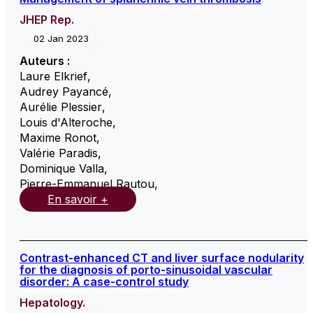
JHEP Rep.
02 Jan 2023
Auteurs :
Laure Elkrief
,
Audrey Payancé
,
Aurélie Plessier
,
Louis d'Alteroche
,
Maxime Ronot
,
Valérie Paradis
,
Dominique Valla
,
Pierre-Emmanuel Rautou
,
En savoir +
Contrast-enhanced CT and liver surface nodularity
for the diagnosis of porto-sinusoidal vascular
disorder: A case-control study
Hepatology.