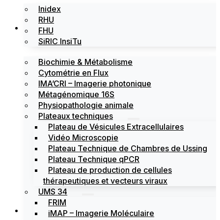
Inidex
RHU
Les plateformes
FHU
SiRIC InsiTu
Biochimie & Métabolisme
Cytométrie en Flux
IMA’CRI – Imagerie photonique
Métagénomique 16S
Physiopathologie animale
Plateaux techniques
Plateau de Vésicules Extracellulaires
Vidéo Microscopie
Plateau Technique de Chambres de Ussing
Plateau Technique qPCR
Plateau de production de cellules
thérapeutiques et vecteurs viraux
UMS 34
FRIM
Actualités
iMAP – Imagerie Moléculaire