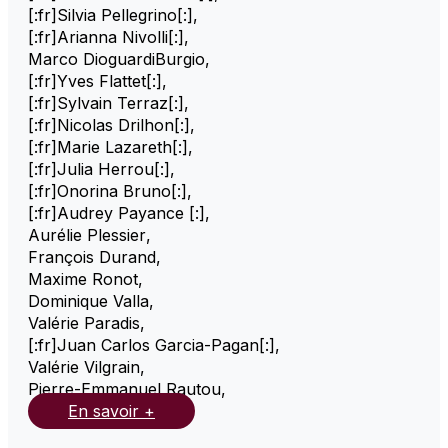
[:fr]Silvia Pellegrino[:]
,
[:fr]Arianna Nivolli[:]
,
Marco DioguardiBurgio
,
[:fr]Yves Flattet[:]
,
[:fr]Sylvain Terraz[:]
,
[:fr]Nicolas Drilhon[:]
,
[:fr]Marie Lazareth[:]
,
[:fr]Julia Herrou[:]
,
[:fr]Onorina Bruno[:]
,
[:fr]Audrey Payance [:]
,
Aurélie Plessier
,
François Durand
,
Maxime Ronot
,
Dominique Valla
,
Valérie Paradis
,
[:fr]Juan Carlos Garcia-Pagan[:]
,
Valérie Vilgrain
,
Pierre-Emmanuel Rautou
,
En savoir +