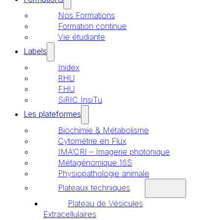
Nos Formations
Formation continue
Vie étudiante
Labels
Inidex
RHU
FHU
SiRIC InsiTu
Les plateformes
Biochimie & Métabolisme
Cytométrie en Flux
IMA’CRI – Imagerie photonique
Métagénomique 16S
Physiopathologie animale
Plateaux techniques
Plateau de Vésicules
Extracellulaires