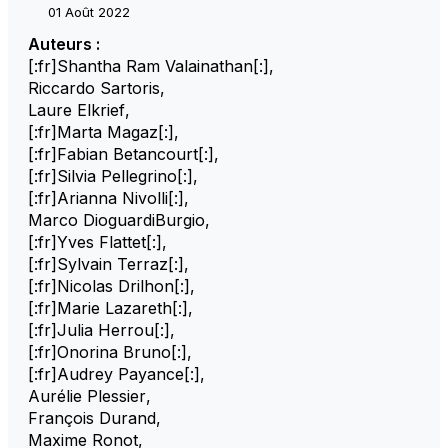
01 Août 2022
Auteurs :
[:fr]Shantha Ram Valainathan[:]
,
Riccardo Sartoris
,
Laure Elkrief
,
[:fr]Marta Magaz[:]
,
[:fr]Fabian Betancourt[:]
,
[:fr]Silvia Pellegrino[:]
,
[:fr]Arianna Nivolli[:]
,
Marco DioguardiBurgio
,
[:fr]Yves Flattet[:]
,
[:fr]Sylvain Terraz[:]
,
[:fr]Nicolas Drilhon[:]
,
[:fr]Marie Lazareth[:]
,
[:fr]Julia Herrou[:]
,
[:fr]Onorina Bruno[:]
,
[:fr]Audrey Payance[:]
,
Aurélie Plessier
,
François Durand
,
Maxime Ronot
,