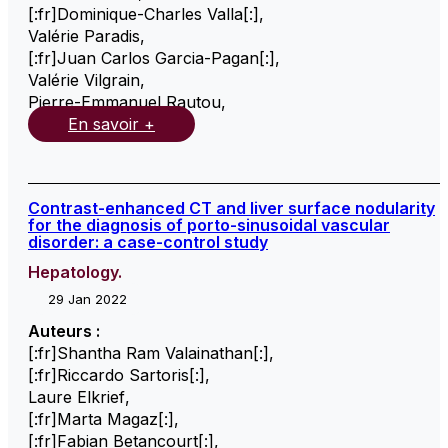
[:fr]Dominique-Charles Valla[:]
,
Valérie Paradis
,
[:fr]Juan Carlos Garcia-Pagan[:]
,
Valérie Vilgrain
,
Pierre-Emmanuel Rautou
,
En savoir +
Contrast-enhanced CT and liver surface nodularity
for the diagnosis of porto-sinusoidal vascular
disorder: a case-control study
Hepatology.
29 Jan 2022
Auteurs :
[:fr]Shantha Ram Valainathan[:]
,
[:fr]Riccardo Sartoris[:]
,
Laure Elkrief
,
[:fr]Marta Magaz[:]
,
[:fr]Fabian Betancourt[:]
,