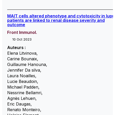
MAIT cells altered phenotype and cytotoxicity in lup
patients are linked to renal disease severity and
outcome
Front Immunol.
10 Oct 2023
Auteurs :
Elena Litvinova
,
Carine Bounaix
,
Guillaume Hanouna
,
Jennifer Da silva
,
Laura Noailles
,
Lucie Beaudoin
,
Michael Padden
,
Nessrine Bellamri
,
Agnès Lehuen
,
Eric Daugas
,
Renato Monteiro
,