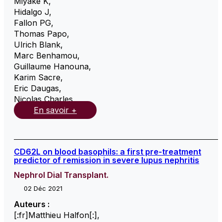
Miyake K
,
Hidalgo J
,
Fallon PG
,
Thomas Papo
,
Ulrich Blank
,
Marc Benhamou
,
Guillaume Hanouna
,
Karim Sacre
,
Eric Daugas
,
Nicolas Charles
,
En savoir +
CD62L on blood basophils: a first pre-treatment
predictor of remission in severe lupus nephritis
Nephrol Dial Transplant.
02 Déc 2021
Auteurs :
[:fr]Matthieu Halfon[:]
,