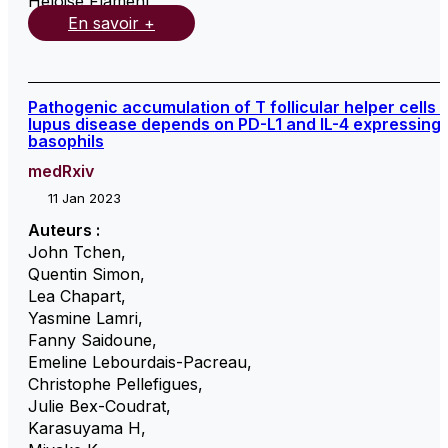
Heloise Flament
,
En savoir +
Pathogenic accumulation of T follicular helper cells i
lupus disease depends on PD-L1 and IL-4 expressing
basophils
medRxiv
11 Jan 2023
Auteurs :
John Tchen
,
Quentin Simon
,
Lea Chapart
,
Yasmine Lamri
,
Fanny Saidoune
,
Emeline Lebourdais-Pacreau
,
Christophe Pellefigues
,
Julie Bex-Coudrat
,
Karasuyama H
,