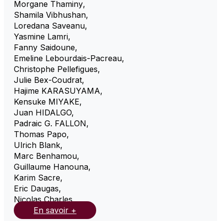
Morgane Thaminy
,
Shamila Vibhushan
,
Loredana Saveanu
,
Yasmine Lamri
,
Fanny Saidoune
,
Emeline Lebourdais-Pacreau
,
Christophe Pellefigues
,
Julie Bex-Coudrat
,
Hajime KARASUYAMA
,
Kensuke MIYAKE
,
Juan HIDALGO
,
Padraic G. FALLON
,
Thomas Papo
,
Ulrich Blank
,
Marc Benhamou
,
Guillaume Hanouna
,
Karim Sacre
,
Eric Daugas
,
Nicolas Charles
,
En savoir +