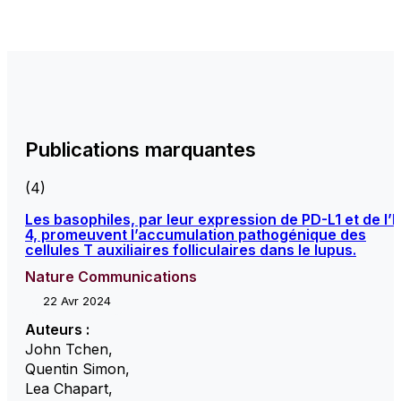
Publications marquantes
(4)
Les basophiles, par leur expression de PD-L1 et de l’I
4, promeuvent l’accumulation pathogénique des
cellules T auxiliaires folliculaires dans le lupus.
Nature Communications
22 Avr 2024
Auteurs :
John Tchen
,
Quentin Simon
,
Lea Chapart
,