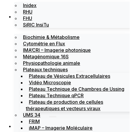
Inidex
RHU
Les plateformes
FHU
SiRIC InsiTu
Biochimie & Métabolisme
Cytométrie en Flux
IMA’CRI – Imagerie photonique
Métagénomique 16S
Physiopathologie animale
Plateaux techniques
Plateau de Vésicules Extracellulaires
Vidéo Microscopie
Plateau Technique de Chambres de Ussing
Plateau Technique qPCR
Plateau de production de cellules
thérapeutiques et vecteurs viraux
UMS 34
FRIM
Actualités
iMAP – Imagerie Moléculaire