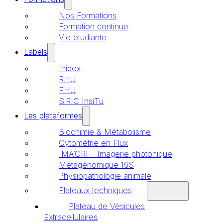
Nos Formations
Formation continue
Vie étudiante
Labels
Inidex
RHU
FHU
SiRIC InsiTu
Les plateformes
Biochimie & Métabolisme
Cytométrie en Flux
IMA’CRI – Imagerie photonique
Métagénomique 16S
Physiopathologie animale
Plateaux techniques
Plateau de Vésicules
Extracellulaires