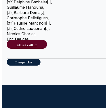
[:fr]Delphine Bachelet[:]
,
Guillaume Hanouna
,
[:fr]Barbara Dema[:]
,
Christophe Pellefigues
,
[:fr]Pauline Manchon[:]
,
[:fr]Cedric Laouenan[:]
,
Nicolas Charles
,
Eric Daugas
,
En savoir +
Charger plus