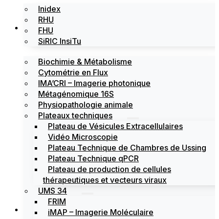
Inidex
RHU
Les plateformes
FHU
SiRIC InsiTu
Biochimie & Métabolisme
Cytométrie en Flux
IMA’CRI – Imagerie photonique
Métagénomique 16S
Physiopathologie animale
Plateaux techniques
Plateau de Vésicules Extracellulaires
Vidéo Microscopie
Plateau Technique de Chambres de Ussing
Plateau Technique qPCR
Plateau de production de cellules
thérapeutiques et vecteurs viraux
UMS 34
FRIM
Actualités
iMAP – Imagerie Moléculaire