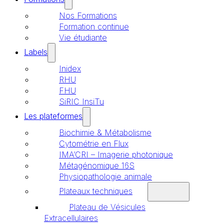
Nos Formations
Formation continue
Vie étudiante
Labels
Inidex
RHU
FHU
SiRIC InsiTu
Les plateformes
Biochimie & Métabolisme
Cytométrie en Flux
IMA’CRI – Imagerie photonique
Métagénomique 16S
Physiopathologie animale
Plateaux techniques
Plateau de Vésicules
Extracellulaires