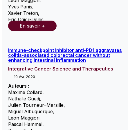
Leon Maggiori
,
Yves Panis
,
Xavier Treton
,
Eric Ogier-Denis
,
En savoir +
Immune-checkpoint inhibitor anti-PD1 aggravates
colitis-associated colorectal cancer without
enhancing intestinal inflammation
Integrative Cancer Science and Therapeutics
10 Avr 2020
Auteurs :
Maxime Collard
,
Nathalie Guedj
,
Julien Tourneur–Marsille
,
Miguel Albuquerque
,
Leon Maggiori
,
Pascal Hammel
,