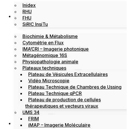
Inidex
RHU
Les plateformes
FHU
SiRIC InsiTu
Biochimie & Métabolisme
Cytométrie en Flux
IMA’CRI – Imagerie photonique
Métagénomique 16S
Physiopathologie animale
Plateaux techniques
Plateau de Vésicules Extracellulaires
Vidéo Microscopie
Plateau Technique de Chambres de Ussing
Plateau Technique qPCR
Plateau de production de cellules
thérapeutiques et vecteurs viraux
UMS 34
FRIM
Actualités
iMAP – Imagerie Moléculaire