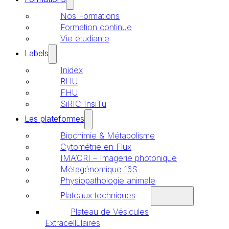
Nos Formations
Formation continue
Vie étudiante
Labels
Inidex
RHU
FHU
SiRIC InsiTu
Les plateformes
Biochimie & Métabolisme
Cytométrie en Flux
IMA’CRI – Imagerie photonique
Métagénomique 16S
Physiopathologie animale
Plateaux techniques
Plateau de Vésicules
Extracellulaires