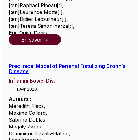
[:en]Raphaël Pineau[:]
,
[:en]Laurence Motte[:]
,
[:en]Didier Letourneur[:]
,
[:en]Teresa Simon-Yarza[:]
,
Eric Ogier-Denis
,
En savoir +
Preclinical Model of Perianal Fistulizing Crohn’s
Disease
Inflamm Bowel Dis.
11 Avr 2020
Auteurs :
Meredith Flacs
,
Maxime Collard
,
Sabrina Doblas
,
Magaly Zappa
,
Dominique Cazals-Hatem
,