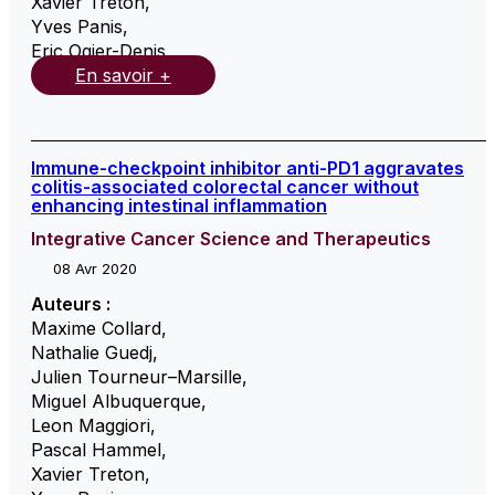
Xavier Treton
,
Yves Panis
,
Eric Ogier-Denis
,
En savoir +
Immune-checkpoint inhibitor anti-PD1 aggravates
colitis-associated colorectal cancer without
enhancing intestinal inflammation
Integrative Cancer Science and Therapeutics
08 Avr 2020
Auteurs :
Maxime Collard
,
Nathalie Guedj
,
Julien Tourneur–Marsille
,
Miguel Albuquerque
,
Leon Maggiori
,
Pascal Hammel
,
Xavier Treton
,