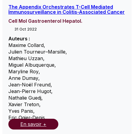
The Appendix Orchestrates T-Cell Mediated
Immunosurveillance in Colitis-Associated Cancer
Cell Mol Gastroenterol Hepatol.
31 Oct 2022
Auteurs :
Maxime Collard
,
Julien Tourneur–Marsille
,
Mathieu Uzzan
,
Miguel Albuquerque
,
Maryline Roy
,
Anne Dumay
,
Jean-Noël Freund
,
Jean-Pierre Hugot
,
Nathalie Guedj
,
Xavier Treton
,
Yves Panis
,
Eric Ogier-Denis
,
En savoir +