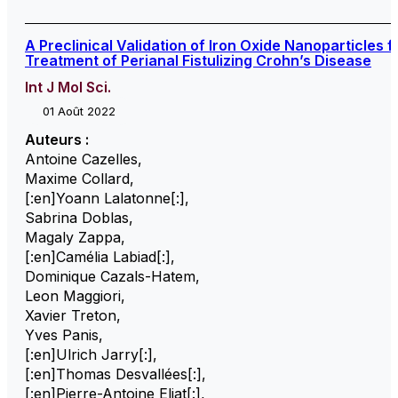
A Preclinical Validation of Iron Oxide Nanoparticles f
Treatment of Perianal Fistulizing Crohn’s Disease
Int J Mol Sci.
01 Août 2022
Auteurs :
Antoine Cazelles
,
Maxime Collard
,
[:en]Yoann Lalatonne[:]
,
Sabrina Doblas
,
Magaly Zappa
,
[:en]Camélia Labiad[:]
,
Dominique Cazals-Hatem
,
Leon Maggiori
,
Xavier Treton
,
Yves Panis
,
[:en]Ulrich Jarry[:]
,
[:en]Thomas Desvallées[:]
,
[:en]Pierre-Antoine Eliat[:]
,