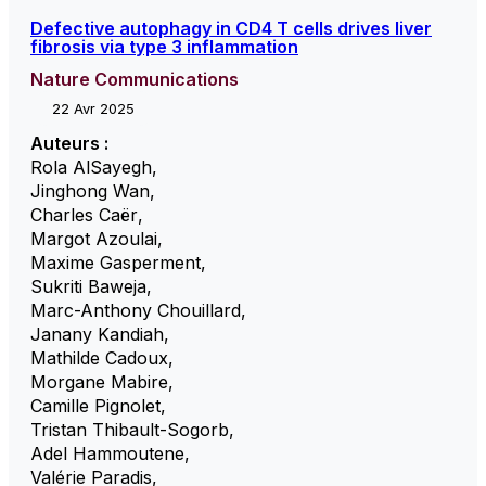
Defective autophagy in CD4 T cells drives liver
fibrosis via type 3 inflammation
Nature Communications
22 Avr 2025
Auteurs :
Rola AlSayegh
,
Jinghong Wan
,
Charles Caër
,
Margot Azoulai
,
Maxime Gasperment
,
Sukriti Baweja
,
Marc-Anthony Chouillard
,
Janany Kandiah
,
Mathilde Cadoux
,
Morgane Mabire
,
Camille Pignolet
,
Tristan Thibault-Sogorb
,
Adel Hammoutene
,
Valérie Paradis
,