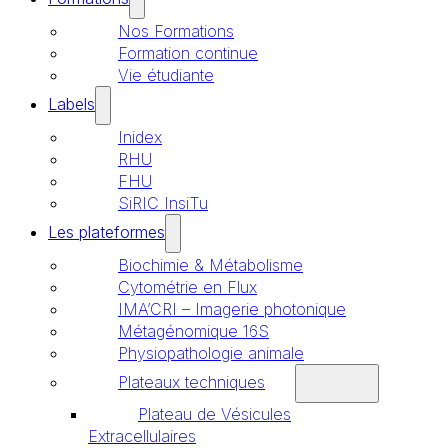
Nos Formations
Formation continue
Vie étudiante
Labels
Inidex
RHU
FHU
SiRIC InsiTu
Les plateformes
Biochimie & Métabolisme
Cytométrie en Flux
IMA’CRI – Imagerie photonique
Métagénomique 16S
Physiopathologie animale
Plateaux techniques
Plateau de Vésicules
Extracellulaires