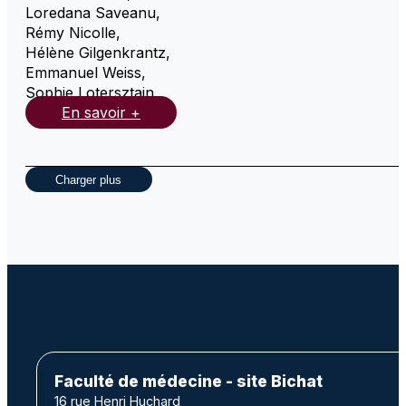
Loredana Saveanu
,
Rémy Nicolle
,
Hélène Gilgenkrantz
,
Emmanuel Weiss
,
Sophie Lotersztajn
,
En savoir +
Charger plus
Faculté de médecine - site Bichat
16 rue Henri Huchard