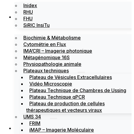
Inidex
RHU
Les plateformes
FHU
SiRIC InsiTu
Biochimie & Métabolisme
Cytométrie en Flux
IMA’CRI – Imagerie photonique
Métagénomique 16S
Physiopathologie animale
Plateaux techniques
Plateau de Vésicules Extracellulaires
Vidéo Microscopie
Plateau Technique de Chambres de Ussing
Plateau Technique qPCR
Plateau de production de cellules
thérapeutiques et vecteurs viraux
UMS 34
FRIM
Actualités
iMAP – Imagerie Moléculaire