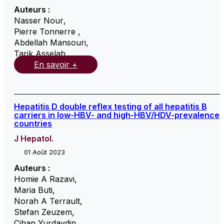
Auteurs :
Nasser Nour
,
Pierre Tonnerre
,
Abdellah Mansouri
,
Tarik Asselah
,
En savoir +
Hepatitis D double reflex testing of all hepatitis B
carriers in low-HBV- and high-HBV/HDV-prevalence
countries
J Hepatol.
01 Août 2023
Auteurs :
Homie A Razavi
,
Maria Buti
,
Norah A Terrault
,
Stefan Zeuzem
,
Cihan Yurdaydin
,