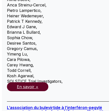
Anca Streinu-Cercel
,
Pietro Lampertico
,
Heiner Wedemeyer
,
Patrick T Kennedy
,
Edward J Gane
,
Brianna L Bullard
,
Sophia Chow
,
Desiree Santos
,
Gregory Camus
,
Yimeng Lu
,
Cara Pilowa
,
Carey Hwang
,
Todd Correll
,
Kosh Agarwal
,
SOLSTICE Trial Investigators
,
En savoir +
L’association du bulevirtide à l’interféron-pegylé