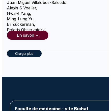
Juan Miguel Villalobos-Salcedo
,
Alexis S Voeller
,
Hwai-I Yang
,
Ming-Lung Yu
,
Eli Zuckerman
,
Polaris Observatory
,
En savoir +
Charger plus
Faculté de médecine - site Bichat