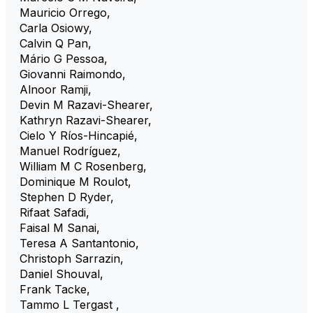
Mauricio Orrego
,
Carla Osiowy
,
Calvin Q Pan
,
Mário G Pessoa
,
Giovanni Raimondo
,
Alnoor Ramji
,
Devin M Razavi-Shearer
,
Kathryn Razavi-Shearer
,
Cielo Y Ríos-Hincapié
,
Manuel Rodríguez
,
William M C Rosenberg
,
Dominique M Roulot
,
Stephen D Ryder
,
Rifaat Safadi
,
Faisal M Sanai
,
Teresa A Santantonio
,
Christoph Sarrazin
,
Daniel Shouval
,
Frank Tacke
,
Tammo L Tergast
,