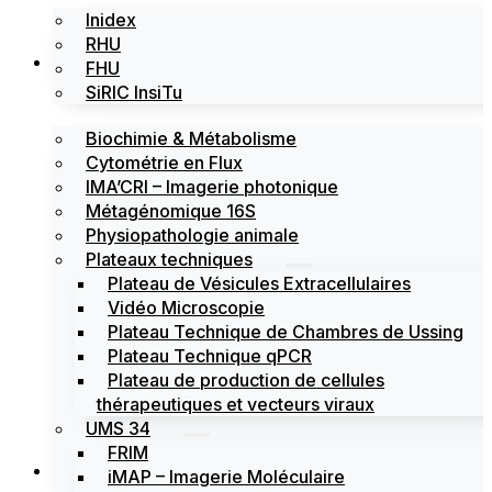
Inidex
RHU
Les plateformes
FHU
SiRIC InsiTu
Biochimie & Métabolisme
Cytométrie en Flux
IMA’CRI – Imagerie photonique
Métagénomique 16S
Physiopathologie animale
Plateaux techniques
Plateau de Vésicules Extracellulaires
Vidéo Microscopie
Plateau Technique de Chambres de Ussing
Plateau Technique qPCR
Plateau de production de cellules
thérapeutiques et vecteurs viraux
UMS 34
FRIM
Actualités
iMAP – Imagerie Moléculaire