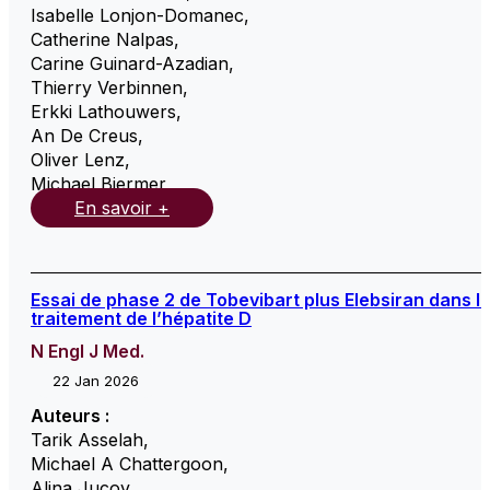
Isabelle Lonjon-Domanec
,
Catherine Nalpas
,
Carine Guinard-Azadian
,
Thierry Verbinnen
,
Erkki Lathouwers
,
An De Creus
,
Oliver Lenz
,
Michael Biermer
,
En savoir +
Essai de phase 2 de Tobevibart plus Elebsiran dans l
traitement de l’hépatite D
N Engl J Med.
22 Jan 2026
Auteurs :
Tarik Asselah
,
Michael A Chattergoon
,
Alina Jucov
,