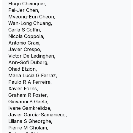
Hugo Cheinquer
,
Pei-Jer Chen
,
Myeong-Eun Cheon
,
Wan-Long Chuang
,
Carla S Coffin
,
Nicola Coppola
,
Antonio Craxi
,
Javier Crespo
,
Victor De Ledinghen
,
Ann-Sofi Duberg
,
Ohad Etzion
,
Maria Lucia G Ferraz
,
Paulo R A Ferreira
,
Xavier Forns
,
Graham R Foster
,
Giovanni B Gaeta
,
Ivane Gamkrelidze
,
Javier García-Samaniego
,
Liliana S Gheorghe
,
Pierre M Gholam
,