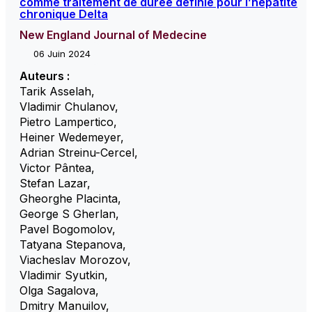
comme traitement de durée définie pour l’hépatite
chronique Delta
New England Journal of Medecine
06 Juin 2024
Auteurs :
Tarik Asselah
,
Vladimir Chulanov
,
Pietro Lampertico
,
Heiner Wedemeyer
,
Adrian Streinu-Cercel
,
Victor Pântea
,
Stefan Lazar
,
Gheorghe Placinta
,
George S Gherlan
,
Pavel Bogomolov
,
Tatyana Stepanova
,
Viacheslav Morozov
,
Vladimir Syutkin
,
Olga Sagalova
,
Dmitry Manuilov
,