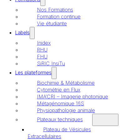
Nos Formations
Formation continue
Vie étudiante
Labels
Inidex
RHU
FHU
SiRIC InsiTu
Les plateformes
Biochimie & Métabolisme
Cytométrie en Flux
IMA’CRI – Imagerie photonique
Métagénomique 16S
Physiopathologie animale
Plateaux techniques
Plateau de Vésicules
Extracellulaires