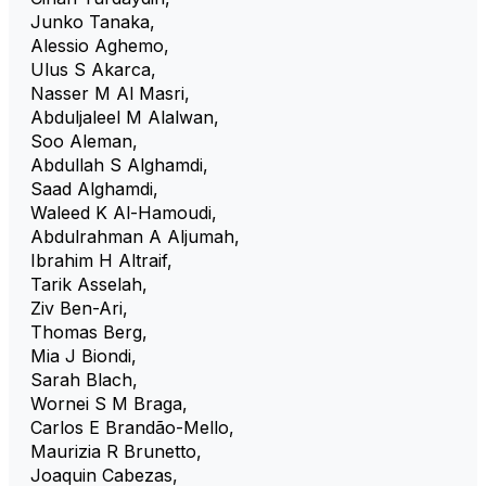
Junko Tanaka
,
Alessio Aghemo
,
Ulus S Akarca
,
Nasser M Al Masri
,
Abduljaleel M Alalwan
,
Soo Aleman
,
Abdullah S Alghamdi
,
Saad Alghamdi
,
Waleed K Al-Hamoudi
,
Abdulrahman A Aljumah
,
Ibrahim H Altraif
,
Tarik Asselah
,
Ziv Ben-Ari
,
Thomas Berg
,
Mia J Biondi
,
Sarah Blach
,
Wornei S M Braga
,
Carlos E Brandão-Mello
,
Maurizia R Brunetto
,
Joaquin Cabezas
,