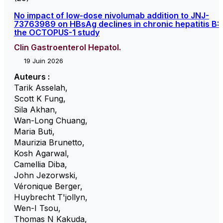
No impact of low-dose nivolumab addition to JNJ-
73763989 on HBsAg declines in chronic hepatitis B:
the OCTOPUS-1 study
Clin Gastroenterol Hepatol.
19 Juin 2026
Auteurs :
Tarik Asselah
,
Scott K Fung
,
Sila Akhan
,
Wan-Long Chuang
,
Maria Buti
,
Maurizia Brunetto
,
Kosh Agarwal
,
Camellia Diba
,
John Jezorwski
,
Véronique Berger
,
Huybrecht T'jollyn
,
Wen-I Tsou
,
Thomas N Kakuda
,