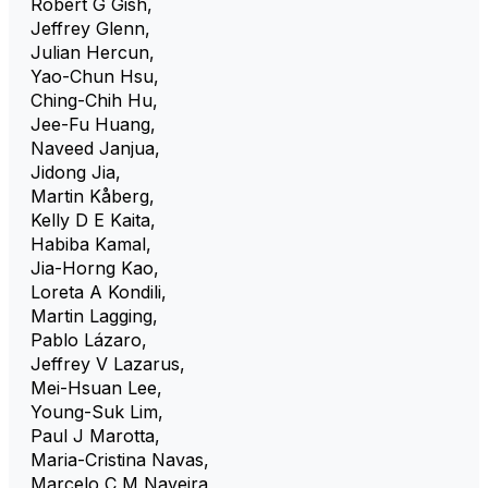
Robert G Gish
,
Jeffrey Glenn
,
Julian Hercun
,
Yao-Chun Hsu
,
Ching-Chih Hu
,
Jee-Fu Huang
,
Naveed Janjua
,
Jidong Jia
,
Martin Kåberg
,
Kelly D E Kaita
,
Habiba Kamal
,
Jia-Horng Kao
,
Loreta A Kondili
,
Martin Lagging
,
Pablo Lázaro
,
Jeffrey V Lazarus
,
Mei-Hsuan Lee
,
Young-Suk Lim
,
Paul J Marotta
,
Maria-Cristina Navas
,
Marcelo C M Naveira
,