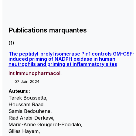
Publications marquantes
(1)
The peptidyl-prolyl isomerase Pin1 controls GM-CSF-
induced priming of NADPH oxidase in human
neutrophils and priming at inflammatory sites
Int Immunopharmacol.
07 Juin 2024
Auteurs :
Tarek Boussetta
,
Houssam Raad
,
Samia Bedouhene
,
Riad Arabi-Derkawi
,
Marie-Anne Gougerot-Pocidalo
,
Gilles Hayem
,