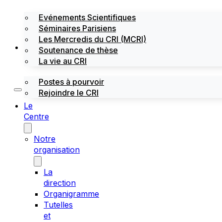
Evénements Scientifiques
Séminaires Parisiens
Les Mercredis du CRI (MCRI)
Emploi / stages
Soutenance de thèse
La vie au CRI
Postes à pourvoir
Rejoindre le CRI
Le
Centre
Notre
organisation
La
direction
Organigramme
Tutelles
et