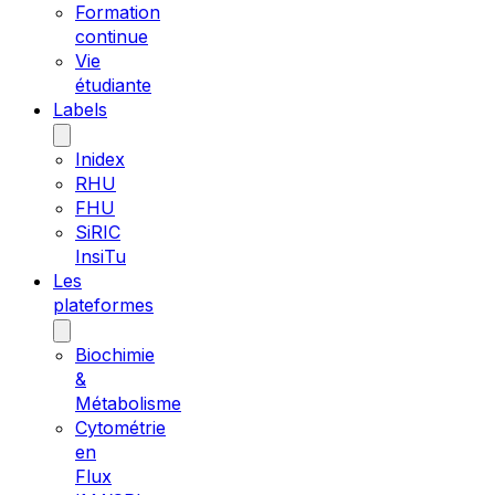
Formation
continue
Vie
étudiante
Labels
Inidex
RHU
FHU
SiRIC
InsiTu
Les
plateformes
Biochimie
&
Métabolisme
Cytométrie
en
Flux