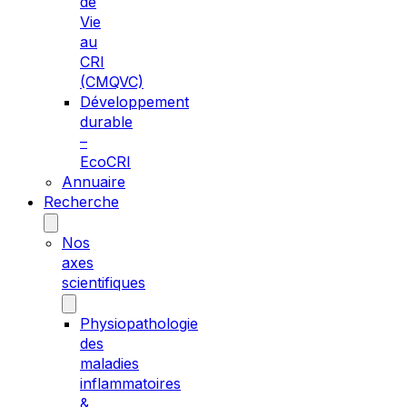
de
Vie
au
CRI
(CMQVC)
Développement
durable
–
EcoCRI
Annuaire
Recherche
Nos
axes
scientifiques
Physiopathologie
des
maladies
inflammatoires
&