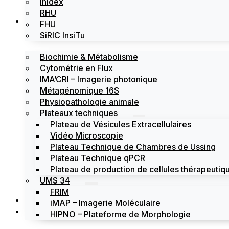
Inidex
RHU
Les plateformes
FHU
SiRIC InsiTu
Biochimie & Métabolisme
Cytométrie en Flux
IMA’CRI – Imagerie photonique
Métagénomique 16S
Physiopathologie animale
Plateaux techniques
Plateau de Vésicules Extracellulaires
Vidéo Microscopie
Plateau Technique de Chambres de Ussing
Plateau Technique qPCR
Plateau de production de cellules thérapeutiqu
UMS 34
FRIM
Actualités
iMAP – Imagerie Moléculaire
Évènements
HIPNO – Plateforme de Morphologie