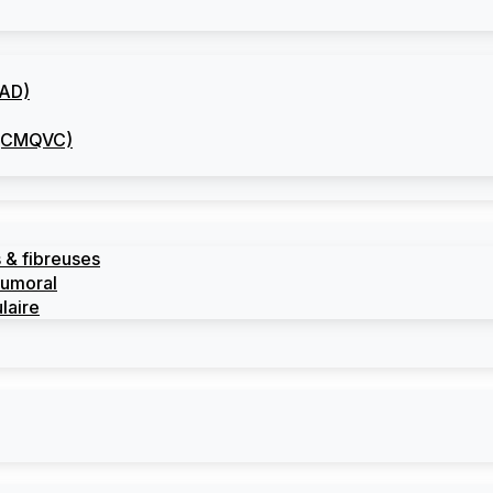
CAD)
I (CMQVC)
 & fibreuses
tumoral
laire