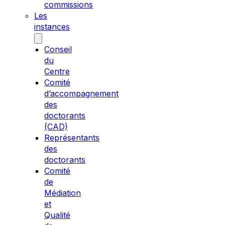
commissions
Les
instances
Conseil
du
Centre
Comité
d’accompagnement
des
doctorants
(CAD)
Représentants
des
doctorants
Comité
de
Médiation
et
Qualité