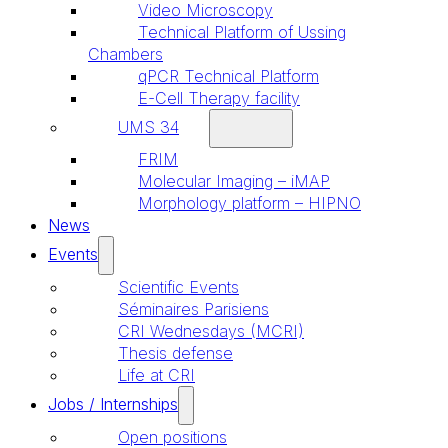
Video Microscopy
Technical Platform of Ussing
Chambers
qPCR Technical Platform
E-Cell Therapy facility
UMS 34
FRIM
Molecular Imaging – iMAP
Morphology platform – HIPNO
News
Events
Scientific Events
Séminaires Parisiens
CRI Wednesdays (MCRI)
Thesis defense
Life at CRI
Jobs / Internships
Open positions