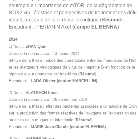
neutrophile : Importance de mTOR, de la dégradation de
NOX2 via l’élastase et perspectives de traitement des défici
induits au cours de la cirrhose alcoolique (
Résumé
)
Encadrant : PERIANIN Axel
(équipe EL BENNA)
2014
1) Nom :
ZHAN Qian
Date de la soutenance : 13 février 2014
Intitulé de la thèse : étude des corrélations entre les marqueurs de l’hôte
et les marqueurs virologiques du virus de l’hépatite B en fonction de la
réponse aux traitements par interféron
(
Résumé
)
Encadrant :
LADA Olivier
(équipe MARCELLIN)
2) Nom :
ELATRECH Imen
Date de la soutenance : 26 septembre 2014
Intitulé de la thèse : effet des bactéries associées à la maladie de Crohn
sur la production des formes réactives de l’oxygène et l’expression des
mucines de la muqueuse intestinale
(
Résumé
)
Encadrant :
MARIE Jean-Claude (équipe ELBENNA)
3) Nom :
SEDGHI Shirin