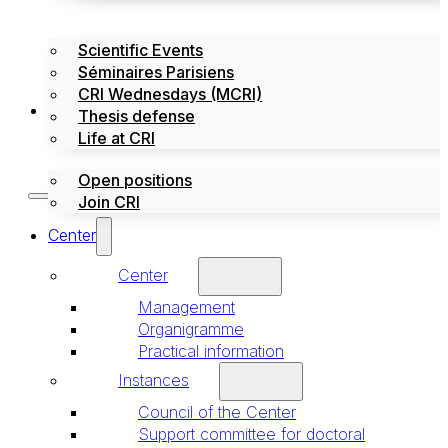
Scientific Events
Séminaires Parisiens
CRI Wednesdays (MCRI)
Jobs / Internships
Thesis defense
Life at CRI
Open positions
Join CRI
Center
Center
Management
Organigramme
Practical information
Instances
Council of the Center
Support committee for doctoral