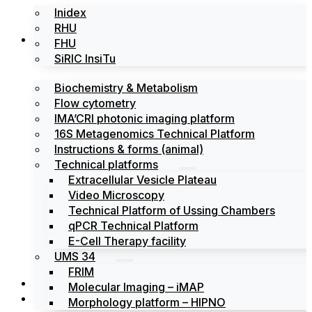
Inidex
RHU
Platforms
FHU
SiRIC InsiTu
Biochemistry & Metabolism
Flow cytometry
IMA’CRI photonic imaging platform
16S Metagenomics Technical Platform
Instructions & forms (animal)
Technical platforms
Extracellular Vesicle Plateau
Video Microscopy
Technical Platform of Ussing Chambers
qPCR Technical Platform
E-Cell Therapy facility
UMS 34
FRIM
News
Molecular Imaging – iMAP
Events
Morphology platform – HIPNO