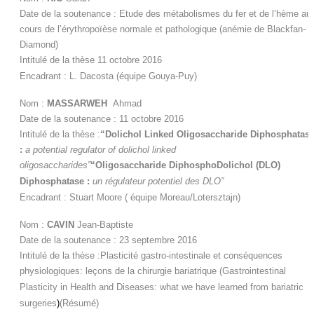
Date de la soutenance : Etude des métabolismes du fer et de l’hème au
cours de l’érythropoïèse normale et pathologique (anémie de Blackfan-
Diamond)
Intitulé de la thèse
11 octobre 2016
Encadrant : L. Dacosta (équipe Gouya-Puy)
Nom :
MASSARWEH
Ahmad
Date de la soutenance : 11 octobre 2016
Intitulé de la thèse :
“Dolichol Linked Oligosaccharide Diphosphatas
:
a potential regulator of dolichol linked
oligosaccharides”
“Oligosaccharide DiphosphoDolichol (DLO)
Diphosphatase
:
un r
égulateur potentiel des DLO”
Encadrant : Stuart Moore ( équipe Moreau/Lotersztajn)
Nom :
CAVIN
Jean-Baptiste
Date de la soutenance : 23 septembre 2016
Intitulé de la thèse :Plasticité gastro-intestinale et conséquences
physiologiques: leçons de la chirurgie bariatrique
(Gastrointestinal
Plasticity in Health and Diseases: what we have learned from bariatric
surgeries
)
(Résumé)