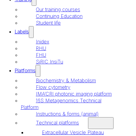
Our training courses
Continuing Education
Student life
Labels
Inidex
RHU
FHU
SiRIC InsiTu
Platforms
Biochemistry & Metabolism
Flow cytometry
IMA’CRI photonic imaging platform
16S Metagenomics Technical
Platform
Instructions & forms (animal)
Technical platforms
Extracellular Vesicle Plateau