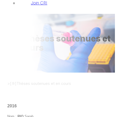
Join CRI
[:fr]Thèses soutenues et
en cours
>
[:fr]Thèses soutenues et en cours
2016
Nom :
RIO
Sarah