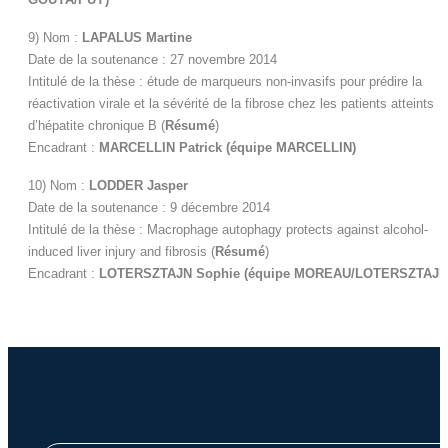
9) Nom :
LAPALUS Martine
Date de la soutenance : 27 novembre 2014
Intitulé de la thèse : étude de marqueurs non-invasifs pour prédire la
réactivation virale et la sévérité de la fibrose chez les patients atteints
d’hépatite chronique B
(
Résumé
)
Encadrant :
MARCELLIN Patrick
(équipe MARCELLIN)
10) Nom :
LODDER Jasper
Date de la soutenance : 9 décembre 2014
Intitulé de la thèse : Macrophage autophagy protects against alcohol-
induced liver injury and fibrosis
(
Résumé
)
Encadrant :
LOTERSZTAJN Sophie (équipe MOREAU/
LOTERSZTAJN