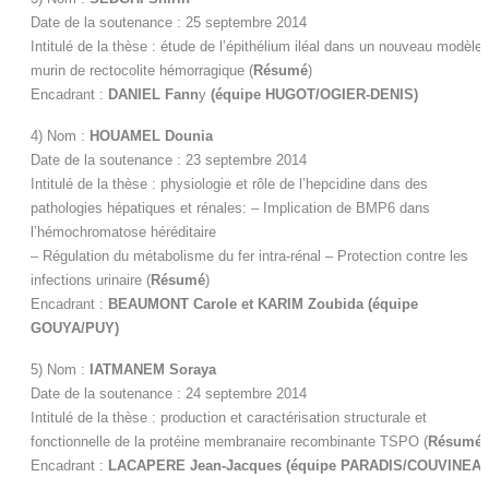
Date de la soutenance : 25 septembre 2014
Intitulé de la thèse : étude de l’épithélium iléal dans un nouveau modèle
murin de rectocolite hémorragique
(
Résumé
)
Encadrant :
DANIEL Fann
y
(équipe HUGOT/OGIER-DENIS)
4) Nom :
HOUAMEL Dounia
Date de la soutenance : 23 septembre 2014
Intitulé de la thèse : physiologie et rôle de l’hepcidine dans des
pathologies hépatiques et rénales: – Implication de BMP6 dans
l’hémochromatose héréditaire
– Régulation du métabolisme du fer intra-rénal – Protection contre les
infections urinaire
(
Résumé
)
Encadrant :
BEAUMONT Carole et KARIM Zoubida (équipe
GOUYA/PUY)
5) Nom :
IATMANEM Soraya
Date de la soutenance : 24 septembre 2014
Intitulé de la thèse : production et caractérisation structurale et
fonctionnelle de la protéine membranaire recombinante TSPO
(
Résumé
)
Encadrant :
LACAPERE Jean-Jacques (équipe PARADIS/COUVINEAU