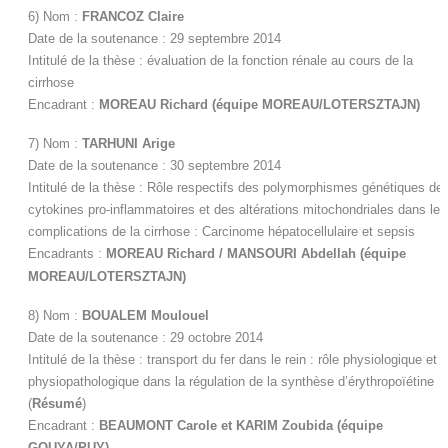
6) Nom :
FRANCOZ Claire
Date de la soutenance : 29 septembre 2014
Intitulé de la thèse : évaluation de la fonction rénale au cours de la
cirrhose
Encadrant :
MOREAU Richard
(é
quipe MOREAU/
LOTERSZTAJN
)
7) Nom :
TARHUNI Arige
Date de la soutenance : 30 septembre 2014
Intitulé de la thèse : Rôle respectifs des polymorphismes génétiques de
cytokines pro-inflammatoires et des altérations mitochondriales dans les
complications de la cirrhose : Carcinome hépatocellulaire et sepsis
Encadrants :
MOREAU Richard / MANSOURI Abdellah
(é
quipe
MOREAU/
LOTERSZTAJN
)
8) Nom :
BOUALEM Moulouel
Date de la soutenance : 29 octobre 2014
Intitulé de la thèse : transport du fer dans le rein : rôle physiologique et
physiopathologique dans la régulation de la synthèse d’érythropoïétine
(
Résumé
)
Encadrant :
BEAUMONT Carole et KARIM Zoubida (équipe
GOUYA/PUY)