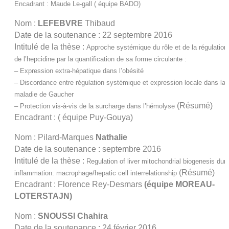
Encadrant : Maude Le-gall ( équipe BADO)
Nom :
LEFEBVRE
Thibaud
Date de la soutenance : 22 septembre 2016
Intitulé de la thèse :
Approche systémique du rôle et de la régulation
de l’hepcidine par la quantification de sa forme circulante :
– Expression extra-hépatique dans l’obésité
– Discordance entre régulation systémique et expression locale dans la
maladie de Gaucher
(Résumé)
– Protection vis-à-vis de la surcharge dans l’hémolyse
Encadrant : ( équipe Puy-Gouya)
Nom : Pilard-Marques
Nathalie
Date de la soutenance : septembre 2016
Intitulé de la thèse :
Regulation of liver mitochondrial biogenesis duri
(
Ré
sumé)
inflammation: macrophage/hepatic cell interrelationship
Encadrant : Florence Rey-Desmars
(équipe MOREAU-
LOTERSTAJN)
Nom :
SNOUSSI Chahira
Date de la soutenance : 24 février 2016