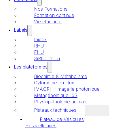
Nos Formations
Formation continue
Vie étudiante
Labels
Inidex
RHU
FHU
SiRIC InsiTu
Les plateformes
Biochimie & Métabolisme
Cytométrie en Flux
IMA’CRI – Imagerie photonique
Métagénomique 16S
Physiopathologie animale
Plateaux techniques
Plateau de Vésicules
Extracellulaires