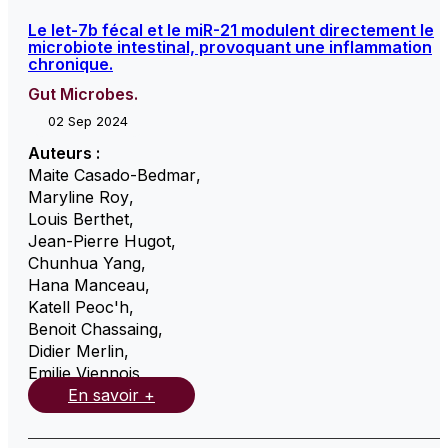
Le let-7b fécal et le miR-21 modulent directement le
microbiote intestinal, provoquant une inflammation
chronique.
Gut Microbes.
02 Sep 2024
Auteurs :
Maite Casado-Bedmar
,
Maryline Roy
,
Louis Berthet
,
Jean-Pierre Hugot
,
Chunhua Yang
,
Hana Manceau
,
Katell Peoc'h
,
Benoit Chassaing
,
Didier Merlin
,
Emilie Viennois
,
En savoir +