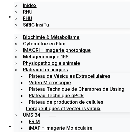
Inidex
RHU
Les plateformes
FHU
SiRIC InsiTu
Biochimie & Métabolisme
Cytométrie en Flux
IMA’CRI – Imagerie photonique
Métagénomique 16S
Physiopathologie animale
Plateaux techniques
Plateau de Vésicules Extracellulaires
Vidéo Microscopie
Plateau Technique de Chambres de Ussing
Plateau Technique qPCR
Plateau de production de cellules
thérapeutiques et vecteurs viraux
UMS 34
FRIM
Actualités
iMAP – Imagerie Moléculaire