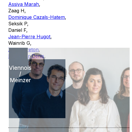
Assiya Marah
,
Zaag H
,
Dominique Cazals-Hatem
,
Seksik P
,
Daniel F
,
Jean-Pierre Hugot
,
Wainrib G
,
Xavier Treton
,
Eric Ogier-Denis
,
Viennois
/
Meinzer