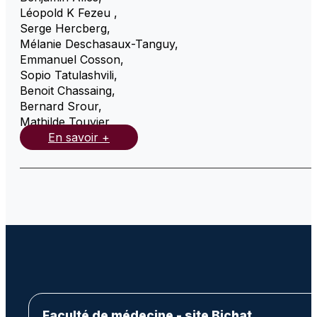
Léopold K Fezeu
,
Serge Hercberg
,
Mélanie Deschasaux-Tanguy
,
Emmanuel Cosson
,
Sopio Tatulashvili
,
Benoit Chassaing
,
Bernard Srour
,
Mathilde Touvier
,
En savoir +
Faculté de médecine - site Bichat