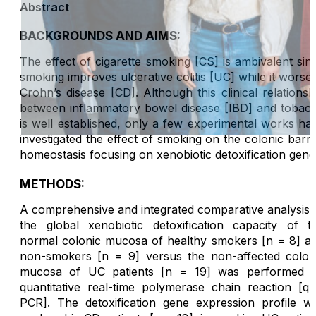
Abstract
BACKGROUNDS AND AIMS:
The effect of cigarette smoking [CS] is ambivalent sin
smoking improves ulcerative colitis [UC] while it worse
Crohn’s disease [CD]. Although this clinical relationsh
between inflammatory bowel disease [IBD] and tobac
is well established, only a few experimental works ha
investigated the effect of smoking on the colonic barri
homeostasis focusing on xenobiotic detoxification gene
METHODS:
A comprehensive and integrated comparative analysis 
the global xenobiotic detoxification capacity of t
normal colonic mucosa of healthy smokers [n = 8] a
non-smokers [n = 9] versus the non-affected colon
mucosa of UC patients [n = 19] was performed 
quantitative real-time polymerase chain reaction [q
PCR]. The detoxification gene expression profile w