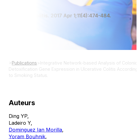
J Crohns Colitis. 2017 Apr 1;11(4):474-484.
DOI:
>
Publications
>
Integrative Network-based Analysis of Colonic
Detoxification Gene Expression in Ulcerative Colitis According
to Smoking Status.
Auteurs
Ding YP
,
Ladeiro Y
,
Dominguez Ian Morilla
,
Yoram Bouhnik
,