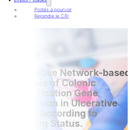
Emploi / stages
Postes à pourvoir
Rejoindre le CRI
Publications
01 Avr 2017
Integrative Network-base
Analysis of Colonic
Detoxification Gene
Expression in Ulcerative
Colitis According to
Smoking Status.