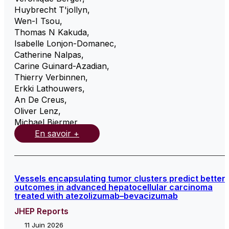
Huybrecht T'jollyn
,
Wen-I Tsou
,
Thomas N Kakuda
,
Isabelle Lonjon-Domanec
,
Catherine Nalpas
,
Carine Guinard-Azadian
,
Thierry Verbinnen
,
Erkki Lathouwers
,
An De Creus
,
Oliver Lenz
,
Michael Biermer
,
En savoir +
Vessels encapsulating tumor clusters predict better
outcomes in advanced hepatocellular carcinoma
treated with atezolizumab–bevacizumab
JHEP Reports
11 Juin 2026