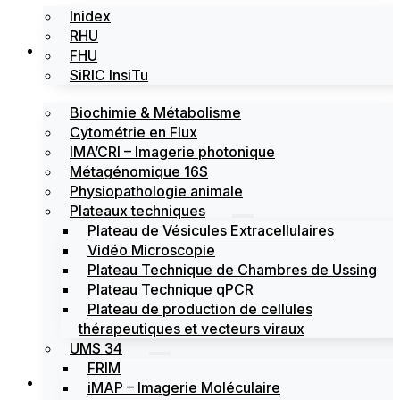
Inidex
RHU
Les plateformes
FHU
SiRIC InsiTu
Biochimie & Métabolisme
Cytométrie en Flux
IMA’CRI – Imagerie photonique
Métagénomique 16S
Physiopathologie animale
Plateaux techniques
Plateau de Vésicules Extracellulaires
Vidéo Microscopie
Plateau Technique de Chambres de Ussing
Plateau Technique qPCR
Plateau de production de cellules
thérapeutiques et vecteurs viraux
UMS 34
FRIM
Actualités
iMAP – Imagerie Moléculaire