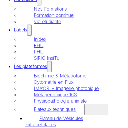
Nos Formations
Formation continue
Vie étudiante
Labels
Inidex
RHU
FHU
SiRIC InsiTu
Les plateformes
Biochimie & Métabolisme
Cytométrie en Flux
IMA’CRI – Imagerie photonique
Métagénomique 16S
Physiopathologie animale
Plateaux techniques
Plateau de Vésicules
Extracellulaires