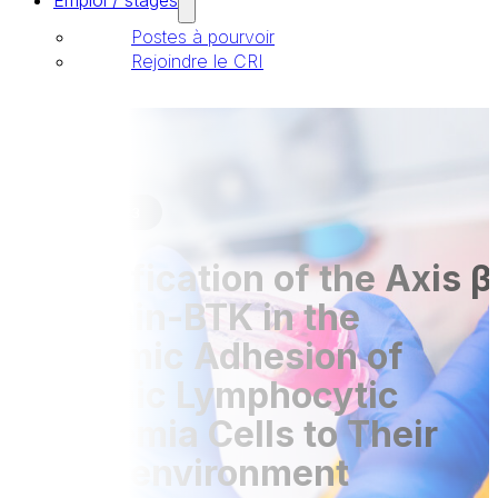
Emploi / stages
Postes à pourvoir
Rejoindre le CRI
Publications
18 Déc 2023
Identification of the Axis β
Catenin-BTK in the
Dynamic Adhesion of
Chronic Lymphocytic
Leukemia Cells to Their
Microenvironment