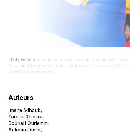
Int J Mol Sci.
DOI:
>
Publications
>
Identification of the Axis β-Catenin-BTK in the
Dynamic Adhesion of Chronic Lymphocytic Leukemia Cells to
Their Microenvironment
Auteurs
Imane Mihoub
,
Tareck Rharass
,
Souhaïl Ouriemmi
,
Antonin Oudar
,