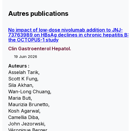
Autres publications
No impact of low-dose nivolumab addition to JNJ-
73763989 on HBsAg declines in chronic hepatitis B:
the OCTOPUS-1 study
Clin Gastroenterol Hepatol.
19 Juin 2026
Auteurs :
Asselah Tarik
,
Scott K Fung
,
Sila Akhan
,
Wan-Long Chuang
,
Maria Buti
,
Maurizia Brunetto
,
Kosh Agarwal
,
Camellia Diba
,
John Jezorwski
,
Véronique Berger
,