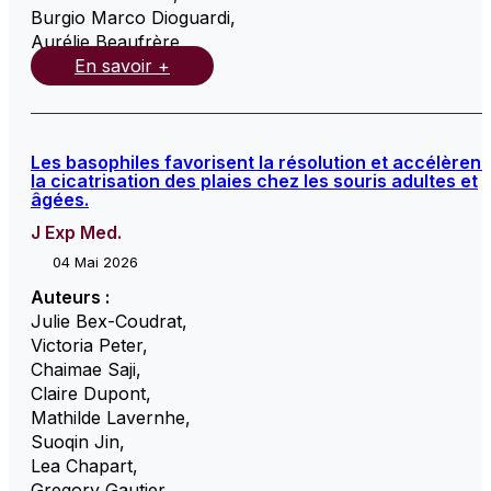
Burgio Marco Dioguardi
,
Aurélie Beaufrère
,
En savoir +
Les basophiles favorisent la résolution et accélèrent
la cicatrisation des plaies chez les souris adultes et
âgées.
J Exp Med.
04 Mai 2026
Auteurs :
Julie Bex-Coudrat
,
Victoria Peter
,
Chaimae Saji
,
Claire Dupont
,
Mathilde Lavernhe
,
Suoqin Jin
,
Lea Chapart
,
Gregory Gautier
,