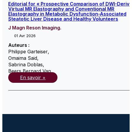
Editorial for « Prospective Comparison of DWI-Deriv
Virtual MR Elastography and Conventional MR
Elastography in Metabolic Dysfunction-Associated
Steatotic Liver Disease and Healthy Volunteers
J Magn Reson Imaging.
01 Avr 2026
Auteurs :
Philippe Garteiser
,
Omaima Said
,
Sabrina Doblas
,
Beers Bernard Van
,
En savoir +