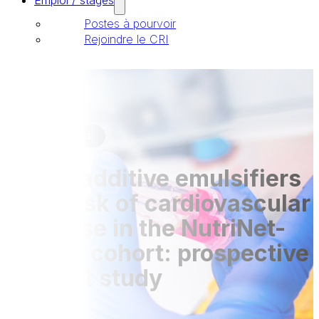
Emploi / stages
Postes à pourvoir
Rejoindre le CRI
Publications
06 Sep 2023
Food additive emulsifiers
and risk of cardiovascular
disease in the NutriNet-
Santé cohort: prospective
cohort study