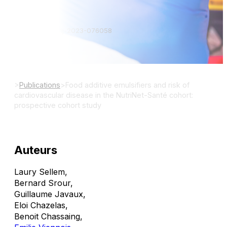
BMJ.
DOI: 10.1136/bmj-2023-076058
>
Publications
>
Food additive emulsifiers and risk of
cardiovascular disease in the NutriNet-Santé cohort:
prospective cohort study
Auteurs
Laury Sellem
,
Bernard Srour
,
Guillaume Javaux
,
Eloi Chazelas
,
Benoit Chassaing
,