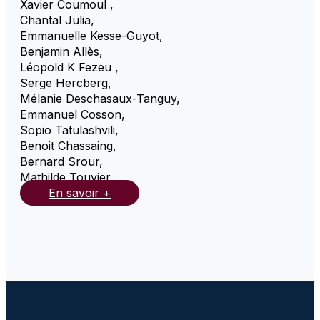
Xavier Coumoul
,
Chantal Julia
,
Emmanuelle Kesse-Guyot
,
Benjamin Allès
,
Léopold K Fezeu
,
Serge Hercberg
,
Mélanie Deschasaux-Tanguy
,
Emmanuel Cosson
,
Sopio Tatulashvili
,
Benoit Chassaing
,
Bernard Srour
,
Mathilde Touvier
,
En savoir +