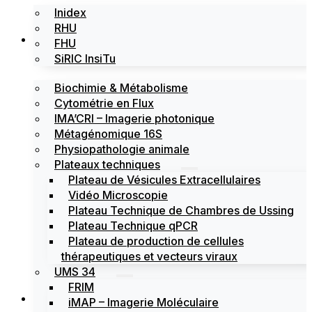
Inidex
RHU
Les plateformes
FHU
SiRIC InsiTu
Biochimie & Métabolisme
Cytométrie en Flux
IMA’CRI – Imagerie photonique
Métagénomique 16S
Physiopathologie animale
Plateaux techniques
Plateau de Vésicules Extracellulaires
Vidéo Microscopie
Plateau Technique de Chambres de Ussing
Plateau Technique qPCR
Plateau de production de cellules
thérapeutiques et vecteurs viraux
UMS 34
FRIM
Actualités
iMAP – Imagerie Moléculaire