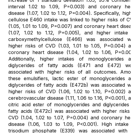
increase of 1 standard deviation 1.05, 95% confiden
interval 1.02 to 1.09, P=0.003) and coronary hea
disease (1.07, 1.02 to 1.12, P=0.004). Specifically, high
cellulose E460 intake was linked to higher risks of C
(1.05, 1.01 to 1.09, P=0.007) and coronary heart disea
(1.07, 1.02 to 1.12, P=0.005), and higher intake 
carboxymethylcellulose (E466) was associated wi
higher risks of CVD (1.03, 1.01 to 1.05, P=0.004) a
coronary heart disease (1.04, 1.02 to 1.06, P=0.001
Additionally, higher intakes of monoglycerides a
diglycerides of fatty acids (E471 and E472) we
associated with higher risks of all outcomes. Amo
these emulsifiers, lactic ester of monoglycerides a
diglycerides of fatty acids (E472b) was associated wi
higher risks of CVD (1.06, 1.02 to 1.10, P=0.002) a
cerebrovascular disease (1.11, 1.06 to 1.16, P<0.001), a
citric acid ester of monoglycerides and diglycerides 
fatty acids (E472c) was associated with higher risks 
CVD (1.04, 1.02 to 1.07, P=0.004) and coronary hea
disease (1.06, 1.03 to 1.09, P<0.001). High intake 
trisodium phosphate (E339) was associated with 