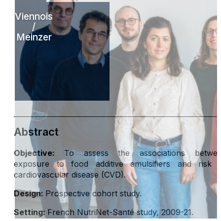
Viennois
/
Meinzer
Abstract
Objective:
To assess the associations betwe
exposure to food additive emulsifiers and risk 
cardiovascular disease (CVD).
Design:
Prospective cohort study.
Setting:
French NutriNet-Santé study, 2009-21.