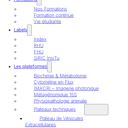
Nos Formations
Formation continue
Vie étudiante
Labels
Inidex
RHU
FHU
SiRIC InsiTu
Les plateformes
Biochimie & Métabolisme
Cytométrie en Flux
IMA’CRI – Imagerie photonique
Métagénomique 16S
Physiopathologie animale
Plateaux techniques
Plateau de Vésicules
Extracellulaires