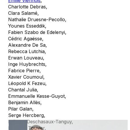
Emilie Viennois
,
Charlotte Debras
,
Clara Salamé
,
Nathalie Druesne-Pecollo
,
Younes Esseddik
,
Fabien Szabo de Edelenyi
,
Cédric Agaësse
,
Alexandre De Sa
,
Rebecca Lutchia
,
Erwan Louveau
,
Inge Huybrechts
,
Fabrice Pierre
,
Xavier Coumoul
,
Léopold K Fezeu
,
Chantal Julia
,
Emmanuelle Kesse-Guyot
,
Benjamin Allès
,
Pilar Galan
,
Serge Hercberg
,
Mélanie Deschasaux-Tanguy
,
Mathilde Touvier
,