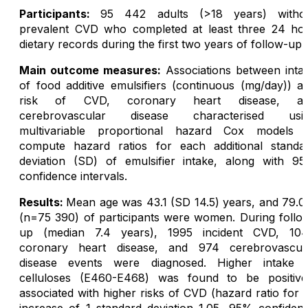
Participants:
95 442 adults (>18 years) witho
prevalent CVD who completed at least three 24 ho
dietary records during the first two years of follow-up.
Main outcome measures:
Associations between inta
of food additive emulsifiers (continuous (mg/day)) a
risk of CVD, coronary heart disease, a
cerebrovascular disease characterised usi
multivariable proportional hazard Cox models 
compute hazard ratios for each additional standa
deviation (SD) of emulsifier intake, along with 9
confidence intervals.
Results:
Mean age was 43.1 (SD 14.5) years, and 79.
(n=75 390) of participants were women. During follo
up (median 7.4 years), 1995 incident CVD, 10
coronary heart disease, and 974 cerebrovascul
disease events were diagnosed. Higher intake 
celluloses (E460-E468) was found to be positive
associated with higher risks of CVD (hazard ratio for 