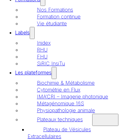
Nos Formations
Formation continue
Vie étudiante
Labels
Inidex
RHU
FHU
SiRIC InsiTu
Les plateformes
Biochimie & Métabolisme
Cytométrie en Flux
IMA’CRI – Imagerie photonique
Métagénomique 16S
Physiopathologie animale
Plateaux techniques
Plateau de Vésicules
Extracellulaires