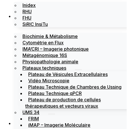
Inidex
RHU
Les plateformes
FHU
SiRIC InsiTu
Biochimie & Métabolisme
Cytométrie en Flux
IMA’CRI – Imagerie photonique
Métagénomique 16S
Physiopathologie animale
Plateaux techniques
Plateau de Vésicules Extracellulaires
Vidéo Microscopie
Plateau Technique de Chambres de Ussing
Plateau Technique qPCR
Plateau de production de cellules
thérapeutiques et vecteurs viraux
UMS 34
FRIM
Actualités
iMAP – Imagerie Moléculaire