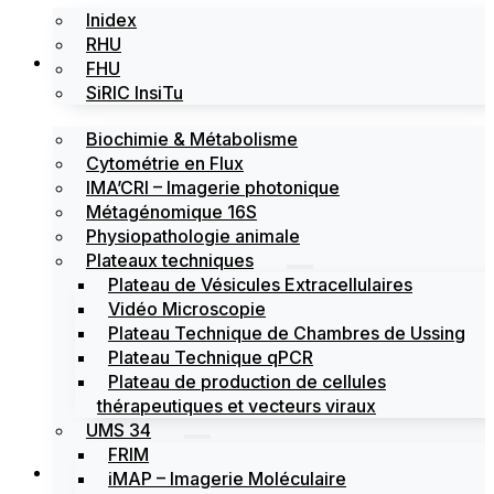
Inidex
RHU
Les plateformes
FHU
SiRIC InsiTu
Biochimie & Métabolisme
Cytométrie en Flux
IMA’CRI – Imagerie photonique
Métagénomique 16S
Physiopathologie animale
Plateaux techniques
Plateau de Vésicules Extracellulaires
Vidéo Microscopie
Plateau Technique de Chambres de Ussing
Plateau Technique qPCR
Plateau de production de cellules
thérapeutiques et vecteurs viraux
UMS 34
FRIM
Actualités
iMAP – Imagerie Moléculaire