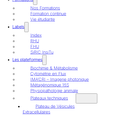
Nos Formations
Formation continue
Vie étudiante
Labels
Inidex
RHU
FHU
SiRIC InsiTu
Les plateformes
Biochimie & Métabolisme
Cytométrie en Flux
IMA’CRI – Imagerie photonique
Métagénomique 16S
Physiopathologie animale
Plateaux techniques
Plateau de Vésicules
Extracellulaires