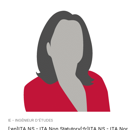
IE - INGÉNIEUR D'ÉTUDES
[:en]ITA NS - ITA Non Statutory[:fr]ITA NS - ITA Non