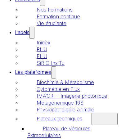
Nos Formations
Formation continue
Vie étudiante
Labels
Inidex
RHU
FHU
SiRIC InsiTu
Les plateformes
Biochimie & Métabolisme
Cytométrie en Flux
IMA’CRI – Imagerie photonique
Métagénomique 16S
Physiopathologie animale
Plateaux techniques
Plateau de Vésicules
Extracellulaires