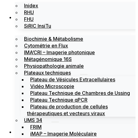
Inidex
RHU
Les plateformes
FHU
SiRIC InsiTu
Biochimie & Métabolisme
Cytométrie en Flux
IMA’CRI – Imagerie photonique
Métagénomique 16S
Physiopathologie animale
Plateaux techniques
Plateau de Vésicules Extracellulaires
Vidéo Microscopie
Plateau Technique de Chambres de Ussing
Plateau Technique qPCR
Plateau de production de cellules
thérapeutiques et vecteurs viraux
UMS 34
FRIM
Actualités
iMAP – Imagerie Moléculaire