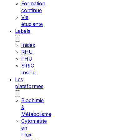
Formation
continue
Vie
étudiante
Labels
Inidex
RHU
FHU
SiRIC
InsiTu
Les
plateformes
Biochimie
&
Métabolisme
Cytométrie
en
Flux