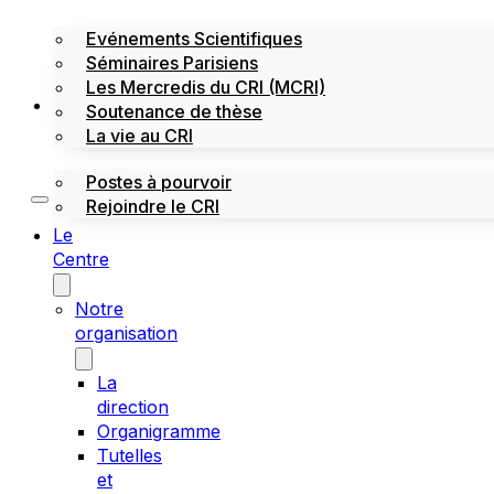
Evénements Scientifiques
Séminaires Parisiens
Les Mercredis du CRI (MCRI)
Emploi / stages
Soutenance de thèse
La vie au CRI
Postes à pourvoir
Rejoindre le CRI
Le
Centre
Notre
organisation
La
direction
Organigramme
Tutelles
et