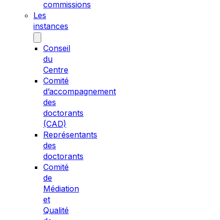
commissions
Les
instances
Conseil
du
Centre
Comité
d’accompagnement
des
doctorants
(CAD)
Représentants
des
doctorants
Comité
de
Médiation
et
Qualité