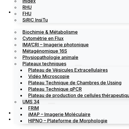
Inidex
RHU
Les plateformes
FHU
SiRIC InsiTu
Biochimie & Métabolisme
Cytométrie en Flux
IMA’CRI – Imagerie photonique
Métagénomique 16S
Physiopathologie animale
Plateaux techniques
Plateau de Vésicules Extracellulaires
Vidéo Microscopie
Plateau Technique de Chambres de Ussing
Plateau Technique qPCR
Plateau de production de cellules thérapeutiqu
UMS 34
FRIM
Actualités
iMAP – Imagerie Moléculaire
Évènements
HIPNO – Plateforme de Morphologie