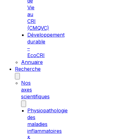
de
Vie
au
CRI
(CMQVC)
Développement
durable
–
EcoCRI
Annuaire
Recherche
Nos
axes
scientifiques
Physiopathologie
des
maladies
inflammatoires
&