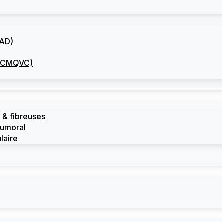
CAD)
I (CMQVC)
 & fibreuses
tumoral
laire