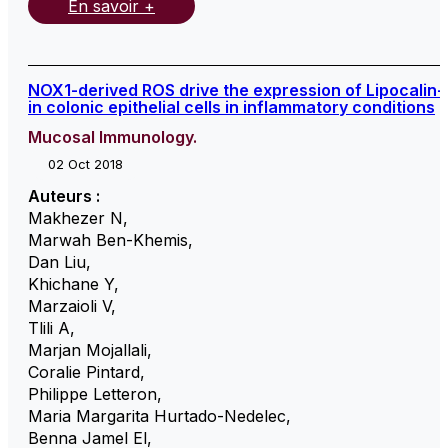
En savoir +
NOX1-derived ROS drive the expression of Lipocalin-
in colonic epithelial cells in inflammatory conditions
Mucosal Immunology.
02 Oct 2018
Auteurs :
Makhezer N
,
Marwah Ben-Khemis
,
Dan Liu
,
Khichane Y
,
Marzaioli V
,
Tlili A
,
Marjan Mojallali
,
Coralie Pintard
,
Philippe Letteron
,
Maria Margarita Hurtado-Nedelec
,
Benna Jamel El
,