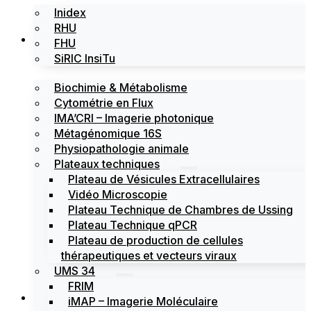
Inidex
RHU
Les plateformes
FHU
SiRIC InsiTu
Biochimie & Métabolisme
Cytométrie en Flux
IMA’CRI – Imagerie photonique
Métagénomique 16S
Physiopathologie animale
Plateaux techniques
Plateau de Vésicules Extracellulaires
Vidéo Microscopie
Plateau Technique de Chambres de Ussing
Plateau Technique qPCR
Plateau de production de cellules
thérapeutiques et vecteurs viraux
UMS 34
FRIM
Actualités
iMAP – Imagerie Moléculaire