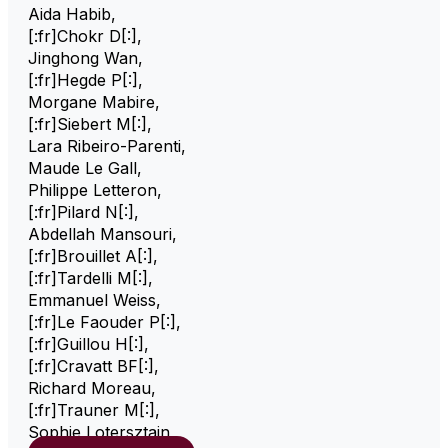
Aida Habib
,
[:fr]Chokr D[:]
,
Jinghong Wan
,
[:fr]Hegde P[:]
,
Morgane Mabire
,
[:fr]Siebert M[:]
,
Lara Ribeiro-Parenti
,
Maude Le Gall
,
Philippe Letteron
,
[:fr]Pilard N[:]
,
Abdellah Mansouri
,
[:fr]Brouillet A[:]
,
[:fr]Tardelli M[:]
,
Emmanuel Weiss
,
[:fr]Le Faouder P[:]
,
[:fr]Guillou H[:]
,
[:fr]Cravatt BF[:]
,
Richard Moreau
,
[:fr]Trauner M[:]
,
Sophie Lotersztajn
,