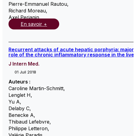
Pierre-Emmanuel Rautou
,
Richard Moreau
,
Axel Perianin
,
En savoir +
Recurrent attacks of acute hepatic porphyria: major
role of the chronic inflammatory response in the liver
J Intern Med.
01 Juil 2018
Auteurs :
Caroline Martin-Schmitt
,
Lenglet H
,
Yu A
,
Delaby C
,
Benecke A
,
Thibaud Lefebvre
,
Philippe Letteron
,
Valérie Paradis
,