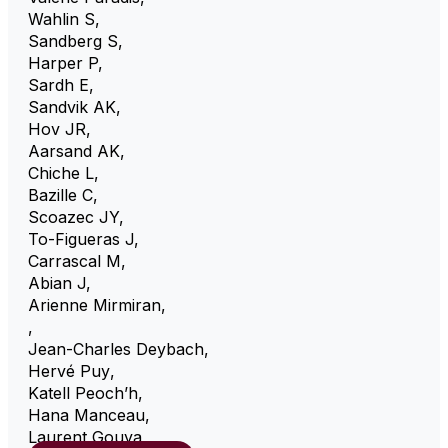
Wahlin S
,
Sandberg S
,
Harper P
,
Sardh E
,
Sandvik AK
,
Hov JR
,
Aarsand AK
,
Chiche L
,
Bazille C
,
Scoazec JY
,
To-Figueras J
,
Carrascal M
,
Abian J
,
Arienne Mirmiran
,
,
Jean-Charles Deybach
,
Hervé Puy
,
Katell Peoch’h
,
Hana Manceau
,
Laurent Gouya
,