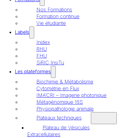
Nos Formations
Formation continue
Vie étudiante
Labels
Inidex
RHU
FHU
SiRIC InsiTu
Les plateformes
Biochimie & Métabolisme
Cytométrie en Flux
IMA’CRI – Imagerie photonique
Métagénomique 16S
Physiopathologie animale
Plateaux techniques
Plateau de Vésicules
Extracellulaires