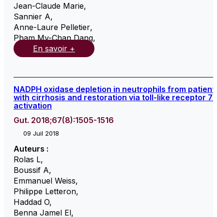
Jean-Claude Marie
,
Sannier A
,
Anne-Laure Pelletier
,
Pham My-Chan Dang
,
En savoir +
NADPH oxidase depletion in neutrophils from patient
with cirrhosis and restoration via toll-like receptor 7
activation
Gut. 2018;67(8):1505-1516
09 Juil 2018
Auteurs :
Rolas L
,
Boussif A
,
Emmanuel Weiss
,
Philippe Letteron
,
Haddad O
,
Benna Jamel El
,