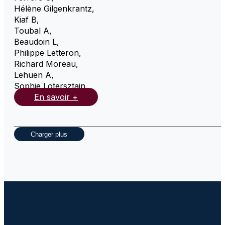
Hélène Gilgenkrantz
,
Kiaf B
,
Toubal A
,
Beaudoin L
,
Philippe Letteron
,
Richard Moreau
,
Lehuen A
,
Sophie Lotersztajn
,
En savoir +
Charger plus