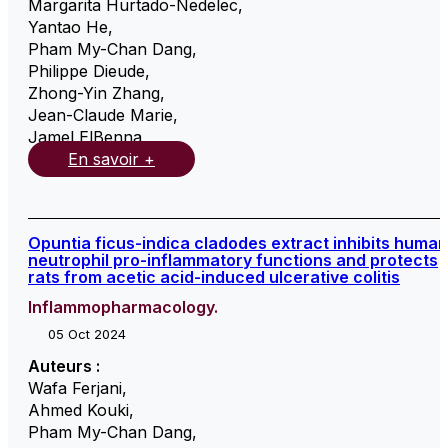
Margarita Hurtado-Nedelec
,
Yantao He
,
Pham My-Chan Dang
,
Philippe Dieude
,
Zhong-Yin Zhang
,
Jean-Claude Marie
,
Jamel ElBenna
,
En savoir +
Opuntia ficus-indica cladodes extract inhibits human
neutrophil pro-inflammatory functions and protects
rats from acetic acid-induced ulcerative colitis
Inflammopharmacology.
05 Oct 2024
Auteurs :
Wafa Ferjani
,
Ahmed Kouki
,
Pham My-Chan Dang
,