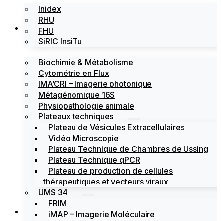
Inidex
RHU
Les plateformes
FHU
SiRIC InsiTu
Biochimie & Métabolisme
Cytométrie en Flux
IMA’CRI – Imagerie photonique
Métagénomique 16S
Physiopathologie animale
Plateaux techniques
Plateau de Vésicules Extracellulaires
Vidéo Microscopie
Plateau Technique de Chambres de Ussing
Plateau Technique qPCR
Plateau de production de cellules
thérapeutiques et vecteurs viraux
UMS 34
FRIM
Actualités
iMAP – Imagerie Moléculaire