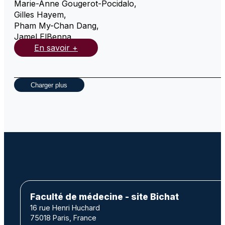
Marie-Anne Gougerot-Pocidalo
,
Gilles Hayem
,
Pham My-Chan Dang
,
Jamel ElBenna
,
En savoir +
Charger plus
Faculté de médecine - site Bichat
16 rue Henri Huchard
75018 Paris, France