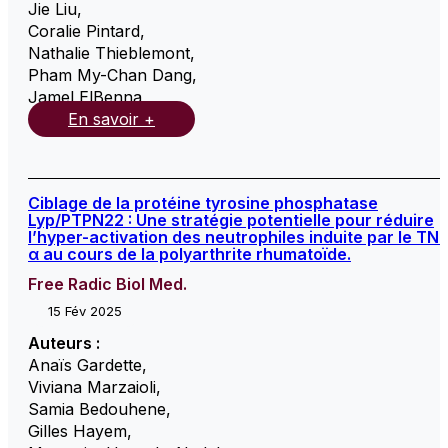
Jie Liu
,
Coralie Pintard
,
Nathalie Thieblemont
,
Pham My-Chan Dang
,
Jamel ElBenna
,
En savoir +
Ciblage de la protéine tyrosine phosphatase
Lyp/PTPN22 : Une stratégie potentielle pour réduire
l’hyper-activation des neutrophiles induite par le TNF
α au cours de la polyarthrite rhumatoïde.
Free Radic Biol Med.
15 Fév 2025
Auteurs :
Anaïs Gardette
,
Viviana Marzaioli
,
Samia Bedouhene
,
Gilles Hayem
,