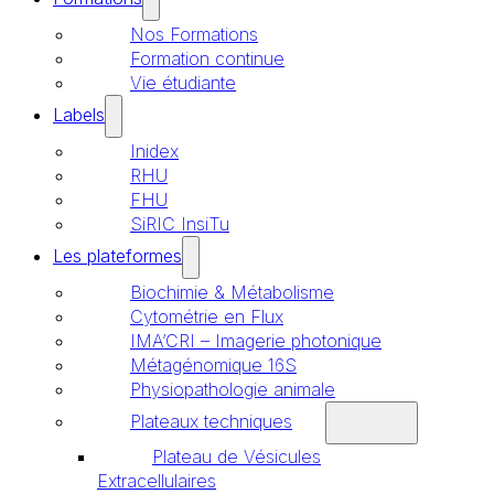
Nos Formations
Formation continue
Vie étudiante
Labels
Inidex
RHU
FHU
SiRIC InsiTu
Les plateformes
Biochimie & Métabolisme
Cytométrie en Flux
IMA’CRI – Imagerie photonique
Métagénomique 16S
Physiopathologie animale
Plateaux techniques
Plateau de Vésicules
Extracellulaires