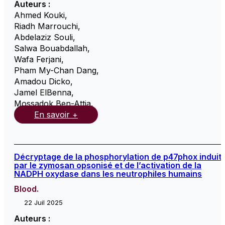
Auteurs :
Ahmed Kouki
,
Riadh Marrouchi
,
Abdelaziz Souli
,
Salwa Bouabdallah
,
Wafa Ferjani
,
Pham My-Chan Dang
,
Amadou Dicko
,
Jamel ElBenna
,
Mossadok Ben-Attia
,
En savoir +
Décryptage de la phosphorylation de p47phox induit
par le zymosan opsonisé et de l’activation de la
NADPH oxydase dans les neutrophiles humains
Blood.
22 Juil 2025
Auteurs :