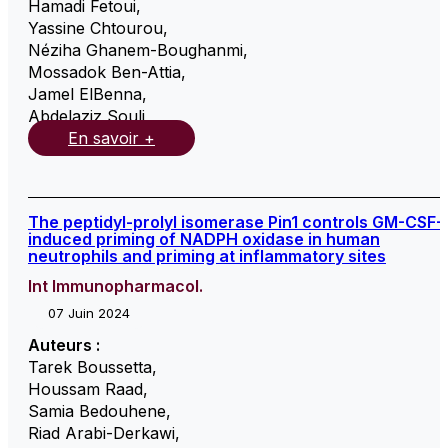
Hamadi Fetoui
,
Yassine Chtourou
,
Néziha Ghanem-Boughanmi
,
Mossadok Ben-Attia
,
Jamel ElBenna
,
Abdelaziz Souli
,
En savoir +
The peptidyl-prolyl isomerase Pin1 controls GM-CSF-
induced priming of NADPH oxidase in human
neutrophils and priming at inflammatory sites
Int Immunopharmacol.
07 Juin 2024
Auteurs :
Tarek Boussetta
,
Houssam Raad
,
Samia Bedouhene
,
Riad Arabi-Derkawi
,