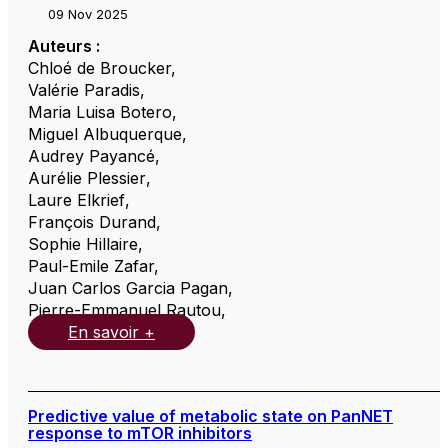
09 Nov 2025
Auteurs :
Chloé de Broucker
,
Valérie Paradis
,
Maria Luisa Botero
,
Miguel Albuquerque
,
Audrey Payancé
,
Aurélie Plessier
,
Laure Elkrief
,
François Durand
,
Sophie Hillaire
,
Paul-Emile Zafar
,
Juan Carlos Garcia Pagan
,
Pierre-Emmanuel Rautou
,
En savoir +
Predictive value of metabolic state on PanNET
response to mTOR inhibitors