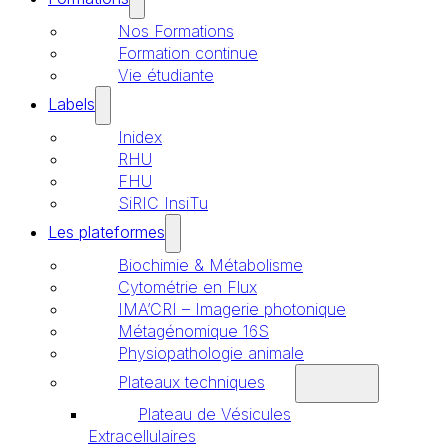
Nos Formations
Formation continue
Vie étudiante
Labels
Inidex
RHU
FHU
SiRIC InsiTu
Les plateformes
Biochimie & Métabolisme
Cytométrie en Flux
IMA’CRI – Imagerie photonique
Métagénomique 16S
Physiopathologie animale
Plateaux techniques
Plateau de Vésicules
Extracellulaires