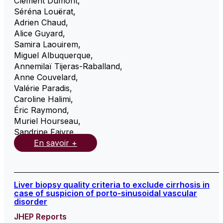
Clément Dumont
,
Séréna Louërat
,
Adrien Chaud
,
Alice Guyard
,
Samira Laouirem
,
Miguel Albuquerque
,
Annemilaï Tijeras-Raballand
,
Anne Couvelard
,
Valérie Paradis
,
Caroline Halimi
,
Éric Raymond
,
Muriel Hourseau
,
Sandrine Faivre
,
En savoir +
Liver biopsy quality criteria to exclude cirrhosis in
case of suspicion of porto-sinusoidal vascular
disorder
JHEP Reports