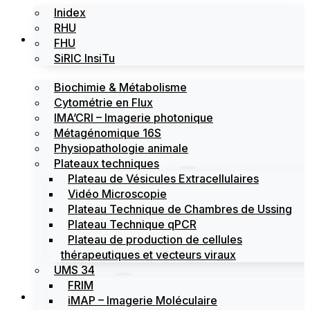
Inidex
RHU
Les plateformes
FHU
SiRIC InsiTu
Biochimie & Métabolisme
Cytométrie en Flux
IMA’CRI – Imagerie photonique
Métagénomique 16S
Physiopathologie animale
Plateaux techniques
Plateau de Vésicules Extracellulaires
Vidéo Microscopie
Plateau Technique de Chambres de Ussing
Plateau Technique qPCR
Plateau de production de cellules
thérapeutiques et vecteurs viraux
UMS 34
FRIM
Actualités
iMAP – Imagerie Moléculaire