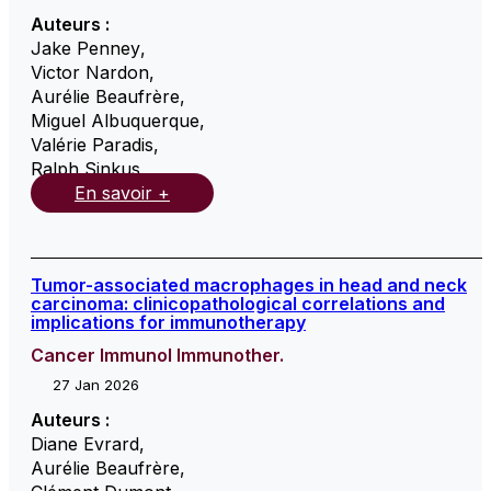
Auteurs :
Jake Penney
,
Victor Nardon
,
Aurélie Beaufrère
,
Miguel Albuquerque
,
Valérie Paradis
,
Ralph Sinkus
,
En savoir +
Tumor-associated macrophages in head and neck
carcinoma: clinicopathological correlations and
implications for immunotherapy
Cancer Immunol Immunother.
27 Jan 2026
Auteurs :
Diane Evrard
,
Aurélie Beaufrère
,