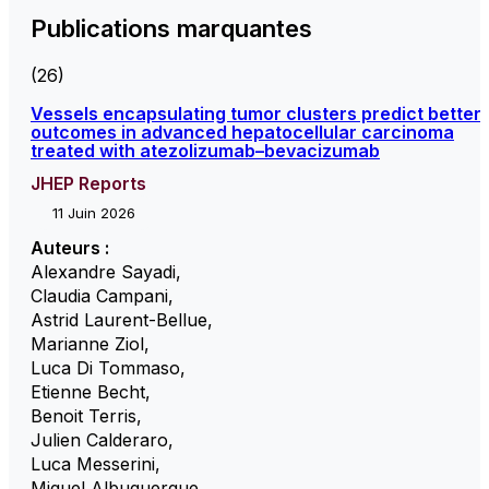
Publications marquantes
(26)
Vessels encapsulating tumor clusters predict better
outcomes in advanced hepatocellular carcinoma
treated with atezolizumab–bevacizumab
JHEP Reports
11 Juin 2026
Auteurs :
Alexandre Sayadi
,
Claudia Campani
,
Astrid Laurent-Bellue
,
Marianne Ziol
,
Luca Di Tommaso
,
Etienne Becht
,
Benoit Terris
,
Julien Calderaro
,
Luca Messerini
,
Miguel Albuquerque
,