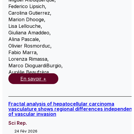
Federico Lipsich
,
Carolina Gutierrez
,
Marion Dhooge
,
Lisa Lellouche
,
Giuliana Amaddeo
,
Alina Pascale
,
Olivier Rosmorduc
,
Fabio Marra
,
Lorenza Rimassa
,
Marco DioguardiBurgio
,
Aurélie Beaufrère
,
En savoir +
Fractal analysis of hepatocellular carcinoma
vasculature shows regional differences independent
of vascular invasion
Sci Rep.
24 Fév 2026