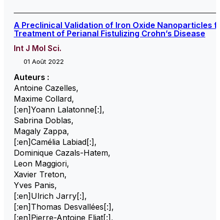
A Preclinical Validation of Iron Oxide Nanoparticles f
Treatment of Perianal Fistulizing Crohn’s Disease
Int J Mol Sci.
01 Août 2022
Auteurs :
Antoine Cazelles
,
Maxime Collard
,
[:en]Yoann Lalatonne[:]
,
Sabrina Doblas
,
Magaly Zappa
,
[:en]Camélia Labiad[:]
,
Dominique Cazals-Hatem
,
Leon Maggiori
,
Xavier Treton
,
Yves Panis
,
[:en]Ulrich Jarry[:]
,
[:en]Thomas Desvallées[:]
,
[:en]Pierre-Antoine Eliat[:]
,