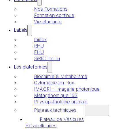
Nos Formations
Formation continue
Vie étudiante
Labels
Inidex
RHU
FHU
SiRIC InsiTu
Les plateformes
Biochimie & Métabolisme
Cytométrie en Flux
IMA’CRI – Imagerie photonique
Métagénomique 16S
Physiopathologie animale
Plateaux techniques
Plateau de Vésicules
Extracellulaires