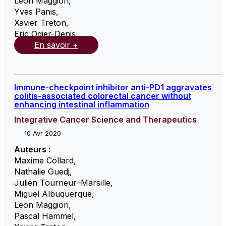
Leon Maggiori
,
Yves Panis
,
Xavier Treton
,
Eric Ogier-Denis
,
En savoir +
Immune-checkpoint inhibitor anti-PD1 aggravates
colitis-associated colorectal cancer without
enhancing intestinal inflammation
Integrative Cancer Science and Therapeutics
10 Avr 2020
Auteurs :
Maxime Collard
,
Nathalie Guedj
,
Julien Tourneur–Marsille
,
Miguel Albuquerque
,
Leon Maggiori
,
Pascal Hammel
,