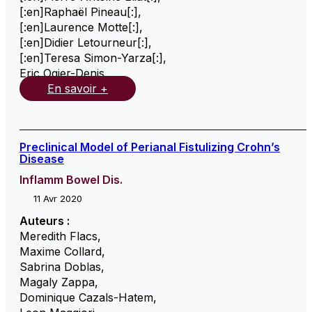
[:en]Raphaël Pineau[:]
,
[:en]Laurence Motte[:]
,
[:en]Didier Letourneur[:]
,
[:en]Teresa Simon-Yarza[:]
,
Eric Ogier-Denis
,
En savoir +
Preclinical Model of Perianal Fistulizing Crohn’s
Disease
Inflamm Bowel Dis.
11 Avr 2020
Auteurs :
Meredith Flacs
,
Maxime Collard
,
Sabrina Doblas
,
Magaly Zappa
,
Dominique Cazals-Hatem
,