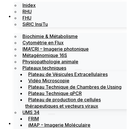
Inidex
RHU
Les plateformes
FHU
SiRIC InsiTu
Biochimie & Métabolisme
Cytométrie en Flux
IMA’CRI – Imagerie photonique
Métagénomique 16S
Physiopathologie animale
Plateaux techniques
Plateau de Vésicules Extracellulaires
Vidéo Microscopie
Plateau Technique de Chambres de Ussing
Plateau Technique qPCR
Plateau de production de cellules
thérapeutiques et vecteurs viraux
UMS 34
FRIM
Actualités
iMAP – Imagerie Moléculaire