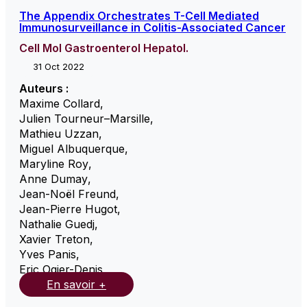
The Appendix Orchestrates T-Cell Mediated
Immunosurveillance in Colitis-Associated Cancer
Cell Mol Gastroenterol Hepatol.
31 Oct 2022
Auteurs :
Maxime Collard
,
Julien Tourneur–Marsille
,
Mathieu Uzzan
,
Miguel Albuquerque
,
Maryline Roy
,
Anne Dumay
,
Jean-Noël Freund
,
Jean-Pierre Hugot
,
Nathalie Guedj
,
Xavier Treton
,
Yves Panis
,
Eric Ogier-Denis
,
En savoir +