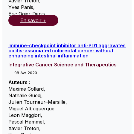
Xavier Treton
,
Yves Panis
,
Eric Ogier-Denis
,
En savoir +
Immune-checkpoint inhibitor anti-PD1 aggravates
colitis-associated colorectal cancer without
enhancing intestinal inflammation
Integrative Cancer Science and Therapeutics
08 Avr 2020
Auteurs :
Maxime Collard
,
Nathalie Guedj
,
Julien Tourneur–Marsille
,
Miguel Albuquerque
,
Leon Maggiori
,
Pascal Hammel
,
Xavier Treton
,