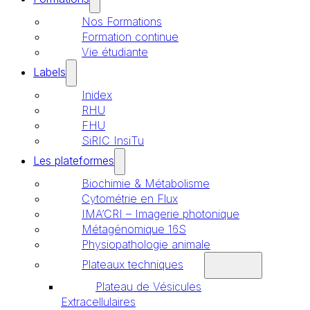
Nos Formations
Formation continue
Vie étudiante
Labels
Inidex
RHU
FHU
SiRIC InsiTu
Les plateformes
Biochimie & Métabolisme
Cytométrie en Flux
IMA’CRI – Imagerie photonique
Métagénomique 16S
Physiopathologie animale
Plateaux techniques
Plateau de Vésicules
Extracellulaires