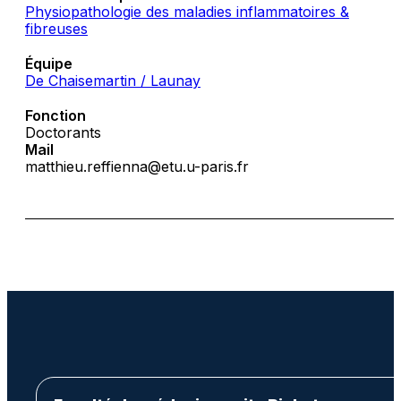
Physiopathologie des maladies inflammatoires &
fibreuses
Équipe
De Chaisemartin / Launay
Fonction
Doctorants
Mail
matthieu.reffienna@etu.u-paris.fr