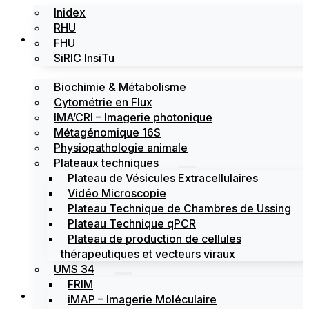
Inidex
RHU
Les plateformes
FHU
SiRIC InsiTu
Biochimie & Métabolisme
Cytométrie en Flux
IMA’CRI – Imagerie photonique
Métagénomique 16S
Physiopathologie animale
Plateaux techniques
Plateau de Vésicules Extracellulaires
Vidéo Microscopie
Plateau Technique de Chambres de Ussing
Plateau Technique qPCR
Plateau de production de cellules
thérapeutiques et vecteurs viraux
UMS 34
FRIM
Actualités
iMAP – Imagerie Moléculaire