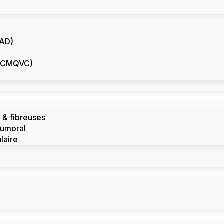
CAD)
I (CMQVC)
 & fibreuses
tumoral
laire