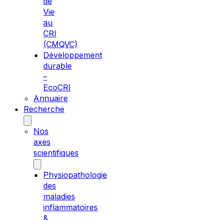
de
Vie
au
CRI
(CMQVC)
Développement
durable
–
EcoCRI
Annuaire
Recherche
Nos
axes
scientifiques
Physiopathologie
des
maladies
inflammatoires
&