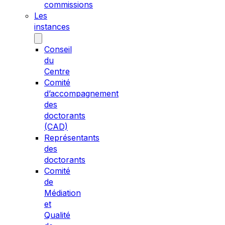
commissions
Les
instances
Conseil
du
Centre
Comité
d’accompagnement
des
doctorants
(CAD)
Représentants
des
doctorants
Comité
de
Médiation
et
Qualité