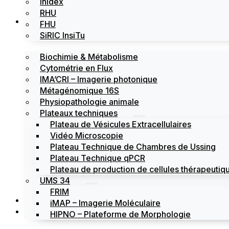
Inidex
RHU
Les plateformes
FHU
SiRIC InsiTu
Biochimie & Métabolisme
Cytométrie en Flux
IMA’CRI – Imagerie photonique
Métagénomique 16S
Physiopathologie animale
Plateaux techniques
Plateau de Vésicules Extracellulaires
Vidéo Microscopie
Plateau Technique de Chambres de Ussing
Plateau Technique qPCR
Plateau de production de cellules thérapeutiqu
UMS 34
FRIM
Actualités
iMAP – Imagerie Moléculaire
Évènements
HIPNO – Plateforme de Morphologie