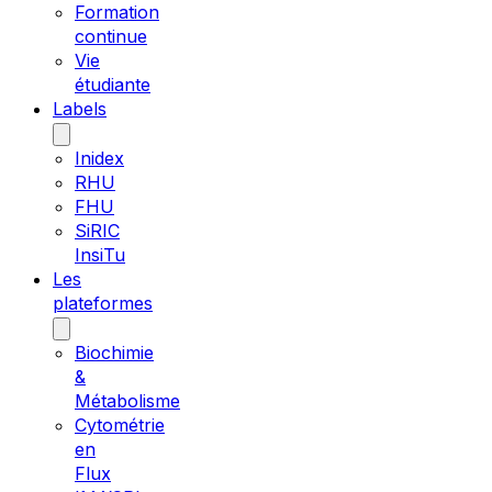
Formation
continue
Vie
étudiante
Labels
Inidex
RHU
FHU
SiRIC
InsiTu
Les
plateformes
Biochimie
&
Métabolisme
Cytométrie
en
Flux