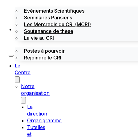
Evénements Scientifiques
Séminaires Parisiens
Les Mercredis du CRI (MCRI)
Emploi / stages
Soutenance de thèse
La vie au CRI
Postes à pourvoir
Rejoindre le CRI
Le
Centre
Notre
organisation
La
direction
Organigramme
Tutelles
et