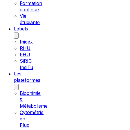
Formation
continue
Vie
étudiante
Labels
Inidex
RHU
FHU
SiRIC
InsiTu
Les
plateformes
Biochimie
&
Métabolisme
Cytométrie
en
Flux