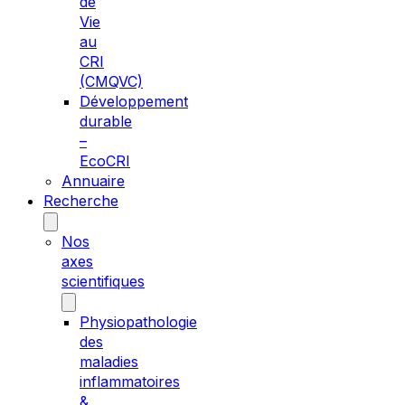
de
Vie
au
CRI
(CMQVC)
Développement
durable
–
EcoCRI
Annuaire
Recherche
Nos
axes
scientifiques
Physiopathologie
des
maladies
inflammatoires
&