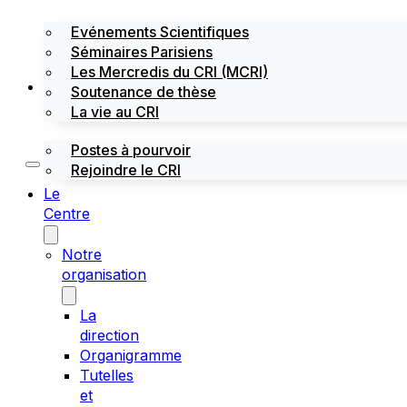
Evénements Scientifiques
Séminaires Parisiens
Les Mercredis du CRI (MCRI)
Emploi / stages
Soutenance de thèse
La vie au CRI
Postes à pourvoir
Rejoindre le CRI
Le
Centre
Notre
organisation
La
direction
Organigramme
Tutelles
et