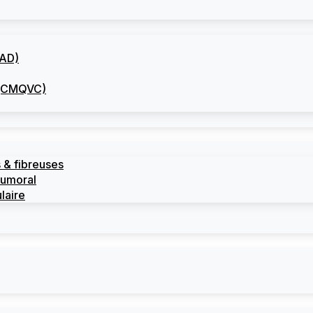
CAD)
I (CMQVC)
 & fibreuses
tumoral
laire