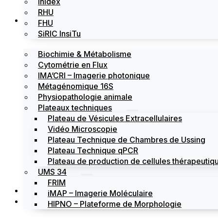
Inidex
RHU
Les plateformes
FHU
SiRIC InsiTu
Biochimie & Métabolisme
Cytométrie en Flux
IMA’CRI – Imagerie photonique
Métagénomique 16S
Physiopathologie animale
Plateaux techniques
Plateau de Vésicules Extracellulaires
Vidéo Microscopie
Plateau Technique de Chambres de Ussing
Plateau Technique qPCR
Plateau de production de cellules thérapeutiqu
UMS 34
FRIM
Actualités
iMAP – Imagerie Moléculaire
Évènements
HIPNO – Plateforme de Morphologie