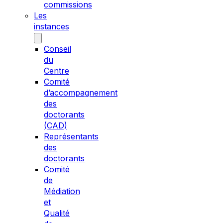
commissions
Les
instances
Conseil
du
Centre
Comité
d’accompagnement
des
doctorants
(CAD)
Représentants
des
doctorants
Comité
de
Médiation
et
Qualité