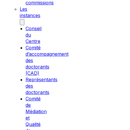
commissions
Les
instances
Conseil
du
Centre
Comité
d’accompagnement
des
doctorants
(CAD)
Représentants
des
doctorants
Comité
de
Médiation
et
Qualité