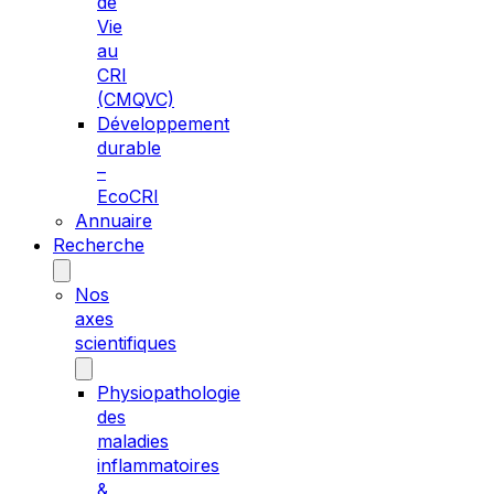
de
Vie
au
CRI
(CMQVC)
Développement
durable
–
EcoCRI
Annuaire
Recherche
Nos
axes
scientifiques
Physiopathologie
des
maladies
inflammatoires
&