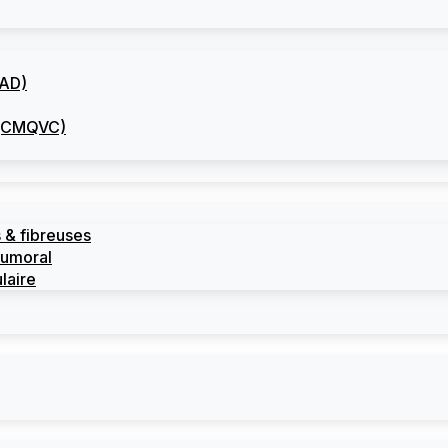
CAD)
I (CMQVC)
 & fibreuses
tumoral
laire