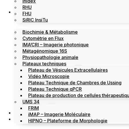
Inidex
RHU
Les plateformes
FHU
SiRIC InsiTu
Biochimie & Métabolisme
Cytométrie en Flux
IMA’CRI – Imagerie photonique
Métagénomique 16S
Physiopathologie animale
Plateaux techniques
Plateau de Vésicules Extracellulaires
Vidéo Microscopie
Plateau Technique de Chambres de Ussing
Plateau Technique qPCR
Plateau de production de cellules thérapeutiqu
UMS 34
FRIM
Actualités
iMAP – Imagerie Moléculaire
Évènements
HIPNO – Plateforme de Morphologie