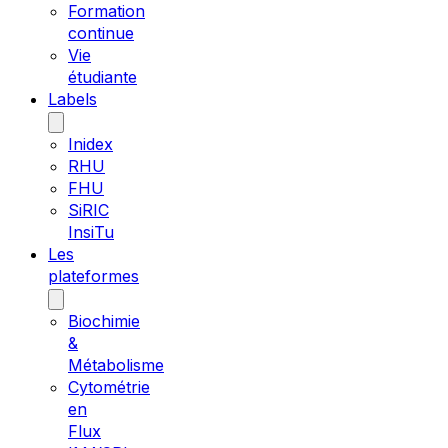
Formation
continue
Vie
étudiante
Labels
Inidex
RHU
FHU
SiRIC
InsiTu
Les
plateformes
Biochimie
&
Métabolisme
Cytométrie
en
Flux