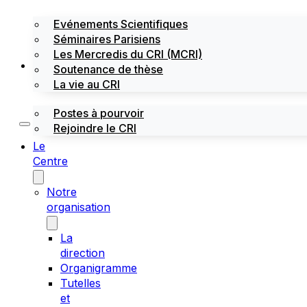
Evénements Scientifiques
Séminaires Parisiens
Les Mercredis du CRI (MCRI)
Emploi / stages
Soutenance de thèse
La vie au CRI
Postes à pourvoir
Rejoindre le CRI
Le
Centre
Notre
organisation
La
direction
Organigramme
Tutelles
et