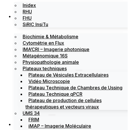
Inidex
RHU
Les plateformes
FHU
SiRIC InsiTu
Biochimie & Métabolisme
Cytométrie en Flux
IMA’CRI – Imagerie photonique
Métagénomique 16S
Physiopathologie animale
Plateaux techniques
Plateau de Vésicules Extracellulaires
Vidéo Microscopie
Plateau Technique de Chambres de Ussing
Plateau Technique qPCR
Plateau de production de cellules
thérapeutiques et vecteurs viraux
UMS 34
FRIM
Actualités
iMAP – Imagerie Moléculaire