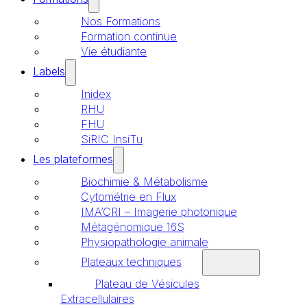
Nos Formations
Formation continue
Vie étudiante
Labels
Inidex
RHU
FHU
SiRIC InsiTu
Les plateformes
Biochimie & Métabolisme
Cytométrie en Flux
IMA’CRI – Imagerie photonique
Métagénomique 16S
Physiopathologie animale
Plateaux techniques
Plateau de Vésicules
Extracellulaires