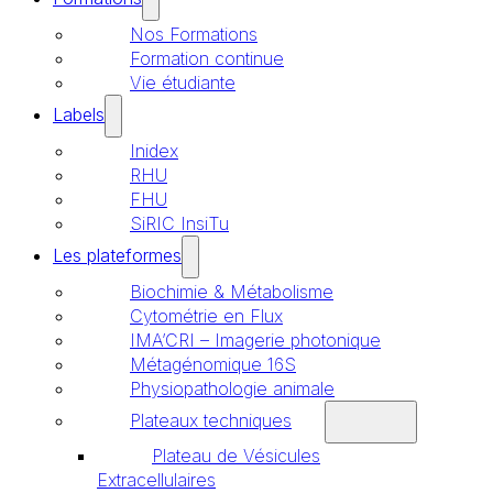
Nos Formations
Formation continue
Vie étudiante
Labels
Inidex
RHU
FHU
SiRIC InsiTu
Les plateformes
Biochimie & Métabolisme
Cytométrie en Flux
IMA’CRI – Imagerie photonique
Métagénomique 16S
Physiopathologie animale
Plateaux techniques
Plateau de Vésicules
Extracellulaires