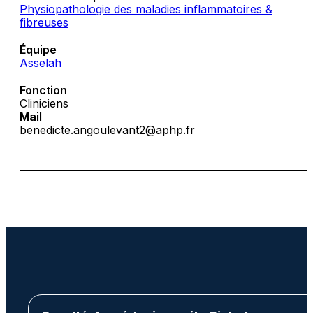
Physiopathologie des maladies inflammatoires &
fibreuses
Équipe
Asselah
Fonction
Cliniciens
Mail
benedicte.angoulevant2@aphp.fr