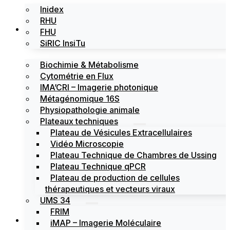
Inidex
RHU
Les plateformes
FHU
SiRIC InsiTu
Biochimie & Métabolisme
Cytométrie en Flux
IMA’CRI – Imagerie photonique
Métagénomique 16S
Physiopathologie animale
Plateaux techniques
Plateau de Vésicules Extracellulaires
Vidéo Microscopie
Plateau Technique de Chambres de Ussing
Plateau Technique qPCR
Plateau de production de cellules
thérapeutiques et vecteurs viraux
UMS 34
FRIM
Actualités
iMAP – Imagerie Moléculaire