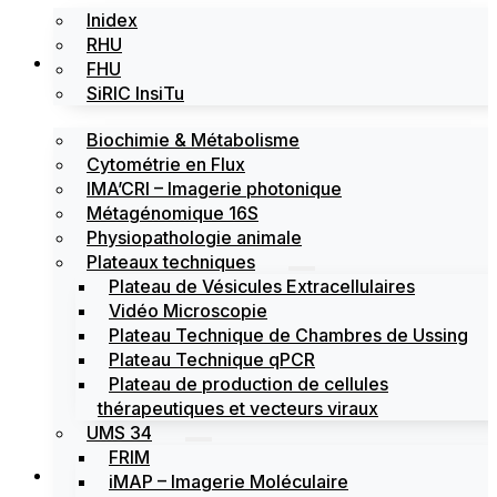
Inidex
RHU
Les plateformes
FHU
SiRIC InsiTu
Biochimie & Métabolisme
Cytométrie en Flux
IMA’CRI – Imagerie photonique
Métagénomique 16S
Physiopathologie animale
Plateaux techniques
Plateau de Vésicules Extracellulaires
Vidéo Microscopie
Plateau Technique de Chambres de Ussing
Plateau Technique qPCR
Plateau de production de cellules
thérapeutiques et vecteurs viraux
UMS 34
FRIM
Actualités
iMAP – Imagerie Moléculaire