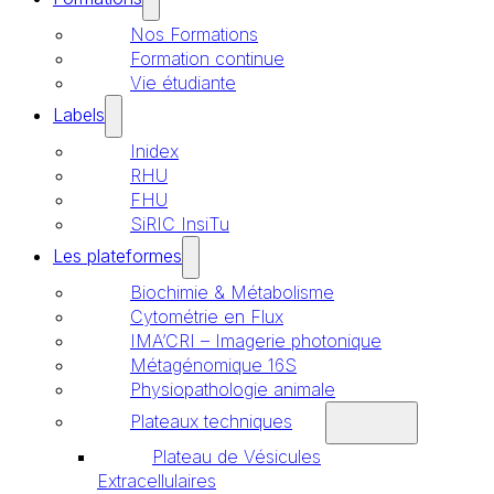
Nos Formations
Formation continue
Vie étudiante
Labels
Inidex
RHU
FHU
SiRIC InsiTu
Les plateformes
Biochimie & Métabolisme
Cytométrie en Flux
IMA’CRI – Imagerie photonique
Métagénomique 16S
Physiopathologie animale
Plateaux techniques
Plateau de Vésicules
Extracellulaires