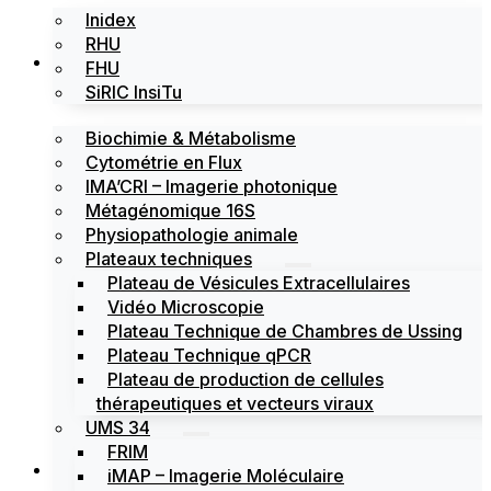
Inidex
RHU
Les plateformes
FHU
SiRIC InsiTu
Biochimie & Métabolisme
Cytométrie en Flux
IMA’CRI – Imagerie photonique
Métagénomique 16S
Physiopathologie animale
Plateaux techniques
Plateau de Vésicules Extracellulaires
Vidéo Microscopie
Plateau Technique de Chambres de Ussing
Plateau Technique qPCR
Plateau de production de cellules
thérapeutiques et vecteurs viraux
UMS 34
FRIM
Actualités
iMAP – Imagerie Moléculaire