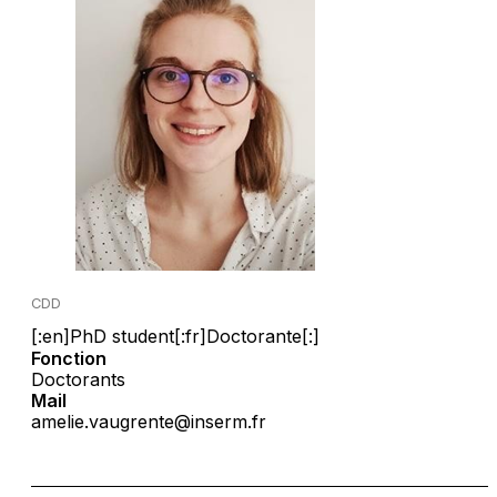
CDD
[:en]PhD student[:fr]Doctorante[:]
Fonction
Doctorants
Mail
amelie.vaugrente@inserm.fr