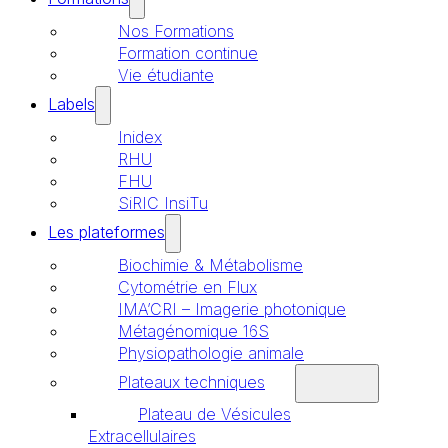
Nos Formations
Formation continue
Vie étudiante
Labels
Inidex
RHU
FHU
SiRIC InsiTu
Les plateformes
Biochimie & Métabolisme
Cytométrie en Flux
IMA’CRI – Imagerie photonique
Métagénomique 16S
Physiopathologie animale
Plateaux techniques
Plateau de Vésicules
Extracellulaires