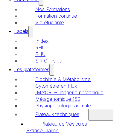
Nos Formations
Formation continue
Vie étudiante
Labels
Inidex
RHU
FHU
SiRIC InsiTu
Les plateformes
Biochimie & Métabolisme
Cytométrie en Flux
IMA’CRI – Imagerie photonique
Métagénomique 16S
Physiopathologie animale
Plateaux techniques
Plateau de Vésicules
Extracellulaires