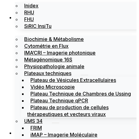
Inidex
RHU
Les plateformes
FHU
SiRIC InsiTu
Biochimie & Métabolisme
Cytométrie en Flux
IMA’CRI – Imagerie photonique
Métagénomique 16S
Physiopathologie animale
Plateaux techniques
Plateau de Vésicules Extracellulaires
Vidéo Microscopie
Plateau Technique de Chambres de Ussing
Plateau Technique qPCR
Plateau de production de cellules
thérapeutiques et vecteurs viraux
UMS 34
FRIM
Actualités
iMAP – Imagerie Moléculaire