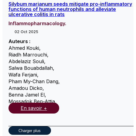
Silybum marianum seeds mitigate pro-inflammatory
functions of human neutrophils and alleviate
ulcerative colitis in rats
Inflammopharmacology.
02 Oct 2025
Auteurs :
Ahmed Kouki
,
Riadh Marrouchi
,
Abdelaziz Souli
,
Salwa Bouabdallah
,
Wafa Ferjani
,
Pham My-Chan Dang
,
Amadou Dicko
,
Benna Jamel El
,
Mossadok Ben-Attia
,
En savoir +
Charger plus