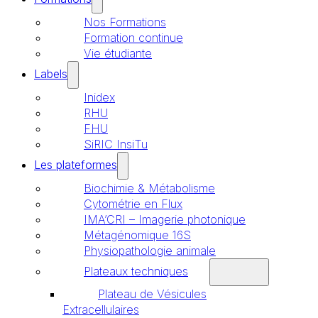
Nos Formations
Formation continue
Vie étudiante
Labels
Inidex
RHU
FHU
SiRIC InsiTu
Les plateformes
Biochimie & Métabolisme
Cytométrie en Flux
IMA’CRI – Imagerie photonique
Métagénomique 16S
Physiopathologie animale
Plateaux techniques
Plateau de Vésicules
Extracellulaires