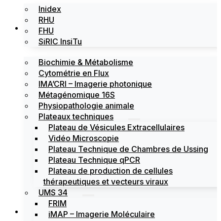
Inidex
RHU
Les plateformes
FHU
SiRIC InsiTu
Biochimie & Métabolisme
Cytométrie en Flux
IMA’CRI – Imagerie photonique
Métagénomique 16S
Physiopathologie animale
Plateaux techniques
Plateau de Vésicules Extracellulaires
Vidéo Microscopie
Plateau Technique de Chambres de Ussing
Plateau Technique qPCR
Plateau de production de cellules
thérapeutiques et vecteurs viraux
UMS 34
FRIM
Actualités
iMAP – Imagerie Moléculaire