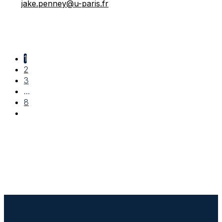
jake.penney@u-paris.fr
1
2
3
…
8