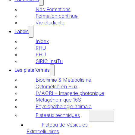
Nos Formations
Formation continue
Vie étudiante
Labels
Inidex
RHU
FHU
SiRIC InsiTu
Les plateformes
Biochimie & Métabolisme
Cytométrie en Flux
IMA’CRI – Imagerie photonique
Métagénomique 16S
Physiopathologie animale
Plateaux techniques
Plateau de Vésicules
Extracellulaires