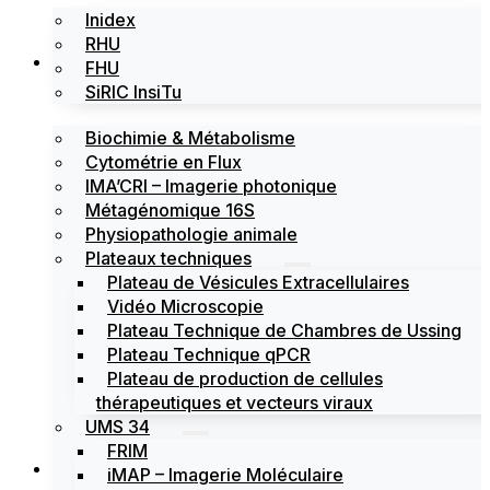
Inidex
RHU
Les plateformes
FHU
SiRIC InsiTu
Biochimie & Métabolisme
Cytométrie en Flux
IMA’CRI – Imagerie photonique
Métagénomique 16S
Physiopathologie animale
Plateaux techniques
Plateau de Vésicules Extracellulaires
Vidéo Microscopie
Plateau Technique de Chambres de Ussing
Plateau Technique qPCR
Plateau de production de cellules
thérapeutiques et vecteurs viraux
UMS 34
FRIM
Actualités
iMAP – Imagerie Moléculaire