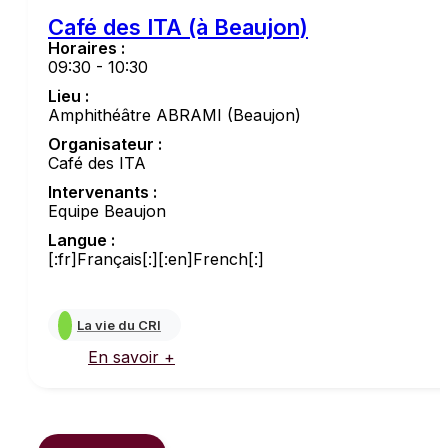
Café des ITA (à Beaujon)
Horaires :
09:30 - 10:30
Lieu :
Amphithéâtre ABRAMI (Beaujon)
Organisateur :
Café des ITA
Intervenants :
Equipe Beaujon
Langue :
[:fr]Français[:][:en]French[:]
La vie du CRI
En savoir +