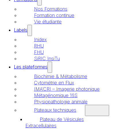
Nos Formations
Formation continue
Vie étudiante
Labels
Inidex
RHU
FHU
SiRIC InsiTu
Les plateformes
Biochimie & Métabolisme
Cytométrie en Flux
IMA’CRI – Imagerie photonique
Métagénomique 16S
Physiopathologie animale
Plateaux techniques
Plateau de Vésicules
Extracellulaires