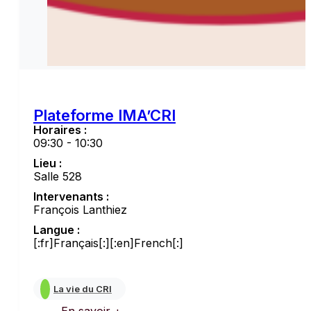
Plateforme IMA’CRI
Horaires :
09:30 - 10:30
Lieu :
Salle 528
Intervenants :
François Lanthiez
Langue :
[:fr]Français[:][:en]French[:]
La vie du CRI