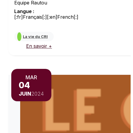
Equipe Rautou
Langue :
[:fr]Français[:][:en]French[:]
La vie du CRI
En savoir +
MAR
04
JUIN
2024