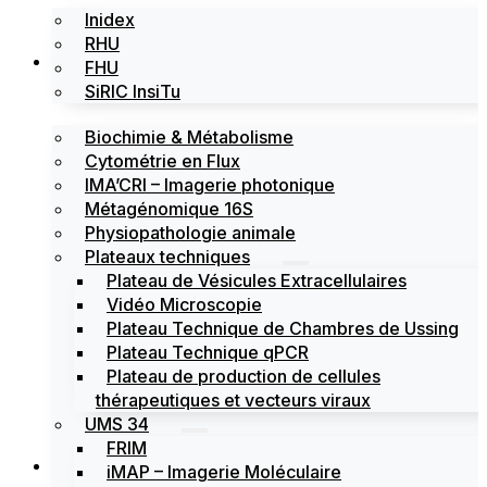
Inidex
RHU
Les plateformes
FHU
SiRIC InsiTu
Biochimie & Métabolisme
Cytométrie en Flux
IMA’CRI – Imagerie photonique
Métagénomique 16S
Physiopathologie animale
Plateaux techniques
Plateau de Vésicules Extracellulaires
Vidéo Microscopie
Plateau Technique de Chambres de Ussing
Plateau Technique qPCR
Plateau de production de cellules
thérapeutiques et vecteurs viraux
UMS 34
FRIM
Actualités
iMAP – Imagerie Moléculaire